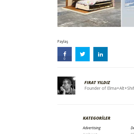
Paylaş
0
FIRAT YILDIZ
Founder of Elma+Alt+Shif
KATEGORİLER
Advertising
De