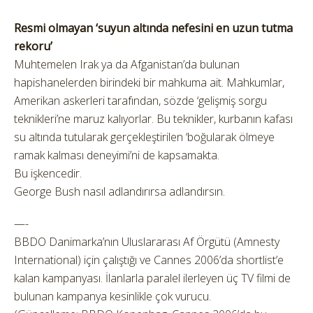
Resmi olmayan ‘suyun altında nefesini en uzun tutma
rekoru’
Muhtemelen Irak ya da Afganistan’da bulunan
hapishanelerden birindeki bir mahkuma ait. Mahkumlar,
Amerikan askerleri tarafından, sözde ‘gelişmiş sorgu
teknikleri’ne maruz kalıyorlar. Bu teknikler, kurbanın kafası
su altında tutularak gerçekleştirilen ‘boğularak ölmeye
ramak kalması deneyimi’ni de kapsamakta.
Bu işkencedir.
George Bush nasıl adlandırırsa adlandırsın.
—-
BBDO Danimarka’nın Uluslararası Af Örgütü (Amnesty
International) için çalıştığı ve Cannes 2006’da shortlist’e
kalan kampanyası. İlanlarla paralel ilerleyen üç TV filmi de
bulunan kampanya kesinlikle çok vurucu.