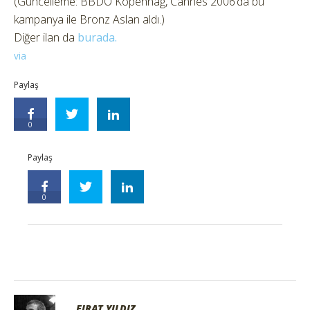
(Güncelleme: BBDO Kopenhag, Cannes 2006’da bu
kampanya ile Bronz Aslan aldı.)
Diğer ilan da
burada.
via
Paylaş
0
Paylaş
0
FIRAT YILDIZ