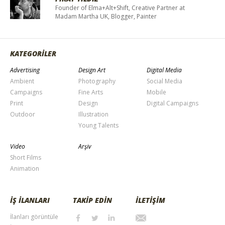
Founder of Elma+Alt+Shift, Creative Partner at
Madam Martha UK, Blogger, Painter
KATEGORİLER
Advertising
Design Art
Digital Media
Ambient
Photography
Social Media
Campaigns
Fine Arts
Mobile
Print
Design
Digital Campaigns
Outdoor
Illustration
Young Talents
Video
Arşiv
Short Films
Animation
İŞ İLANLARI
TAKİP EDİN
İLETİŞİM
İlanları görüntüle