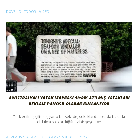
DOVE
OUTDOOR
VIDEO
AVUSTRALYALI YATAK MARKASI 10:PM ATILMIŞ YATAKLARI
REKLAM PANOSU OLARAK KULLANIYOR
Terk edilmiş şilteler, garip bir şekilde, sokaklarda, orada burada
oldukça sık gördüğünüz bir şeydir ve
ADVERTISING
AMBIENT
CAMPAIGN
OUTDOOR