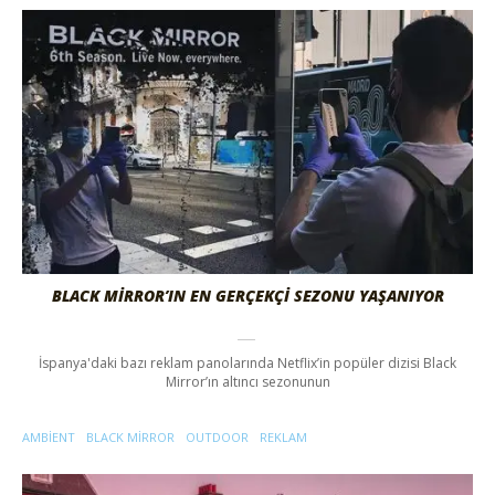
BLACK MIRROR’IN EN GERÇEKÇI SEZONU YAŞANIYOR
İspanya'daki bazı reklam panolarında Netflix’in popüler dizisi Black
Mirror’ın altıncı sezonunun
AMBIENT
BLACK MIRROR
OUTDOOR
REKLAM