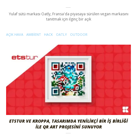
Yulaf sütü markası Oatly, Fransa'da piyasaya sürülen vegan markasını
tanıtmak için ilginç bir açık
AÇIK HAVA
AMBIENT
HACK
OATLY
OUTDOOR
ETSTUR VE KROPPA, TASARIMDA YENILIKÇI BIR İŞ BIRLIĞI
ILE QR ART PROJESINI SUNUYOR