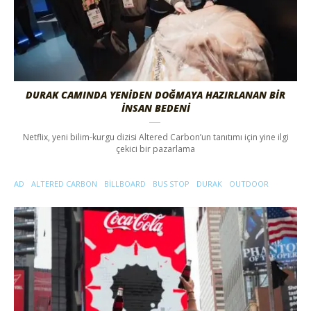
DURAK CAMINDA YENIDEN DOĞMAYA HAZIRLANAN BIR
İNSAN BEDENI
Netflix, yeni bilim-kurgu dizisi Altered Carbon’un tanıtımı için yine ilgi
çekici bir pazarlama
AD
ALTERED CARBON
BILLBOARD
BUS STOP
DURAK
OUTDOOR