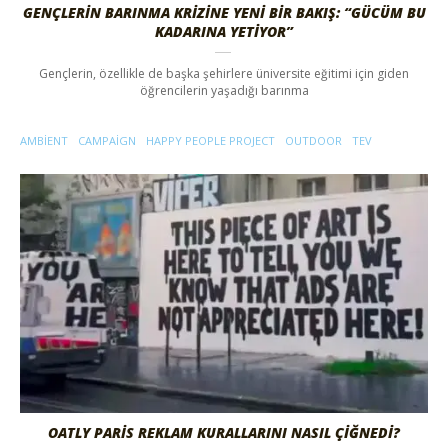
GENÇLERIN BARINMA KRIZINE YENI BIR BAKIŞ: “GÜCÜM BU
KADARINA YETIYOR”
Gençlerin, özellikle de başka şehirlere üniversite eğitimi için giden
öğrencilerin yaşadığı barınma
AMBIENT
CAMPAIGN
HAPPY PEOPLE PROJECT
OUTDOOR
TEV
OATLY PARIS REKLAM KURALLARINI NASIL ÇIĞNEDI?