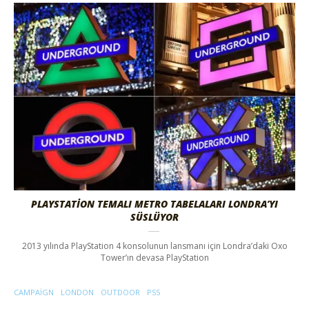
PLAYSTATION TEMALI METRO TABELALARI LONDRA’YI
SÜSLÜYOR
2013 yılında PlayStation 4 konsolunun lansmanı için Londra’daki Oxo
Tower’ın devasa PlayStation
CAMPAIGN
LONDON
OUTDOOR
PS5