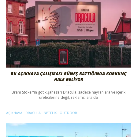
BU AÇIKHAVA ÇALIŞMASI GÜNEŞ BATTIĞINDA KORKUNÇ
HALE GELIYOR
Bram Stoker'ın gotik şaheseri Dracula, sadece hayranlara ve içerik
üreticilerine değil, reklamcılara da
AÇIKHAVA
DRACULA
NETFLIX
OUTDOOR