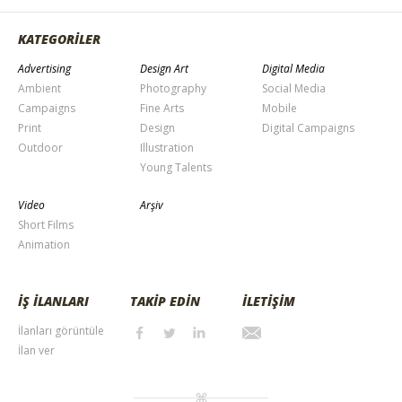
KATEGORİLER
Advertising
Design Art
Digital Media
Ambient
Photography
Social Media
Campaigns
Fine Arts
Mobile
Print
Design
Digital Campaigns
Outdoor
Illustration
Young Talents
Video
Arşiv
Short Films
Animation
İŞ İLANLARI
TAKİP EDİN
İLETİŞİM
İlanları görüntüle
İlan ver