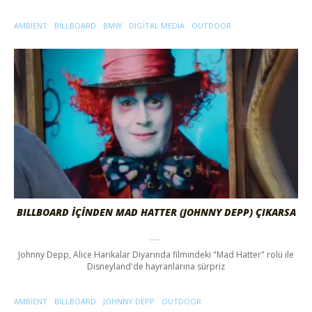
AMBIENT
BILLBOARD
BMW
DIGITAL MEDIA
OUTDOOR
BILLBOARD İÇİNDEN MAD HATTER (JOHNNY DEPP) ÇIKARSA
Johnny Depp, Alice Harikalar Diyarında filmindeki "Mad Hatter" rolü ile
Disneyland'de hayranlarına sürpriz
AMBIENT
BILLBOARD
JOHNNY DEPP
OUTDOOR