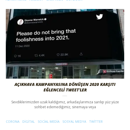
AÇIKHAVA KAMPANYASINA DÖNÜŞEN 2020 KARŞITI
EĞLENCELI TWEET’LER
Sevdiklerimizden uzak kaldığımız, arkadaşlarımıza sarılıp yüz yüze
sohbet edemediğimiz, sinemaya veya
CORONA
DIGITAL
SOCIAL MEDIA
SOSYAL MEDYA
TWITTER