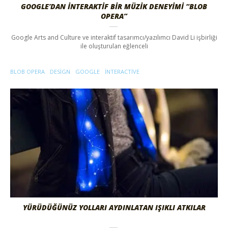
GOOGLE’DAN İNTERAKTIF BIR MÜZIK DENEYIMI “BLOB
OPERA”
Google Arts and Culture ve interaktif tasarımcı/yazılımcı David Li işbirliği
ile oluşturulan eğlenceli
BLOB OPERA
DESIGN
GOOGLE
INTERACTIVE
YÜRÜDÜĞÜNÜZ YOLLARI AYDINLATAN IŞIKLI ATKILAR