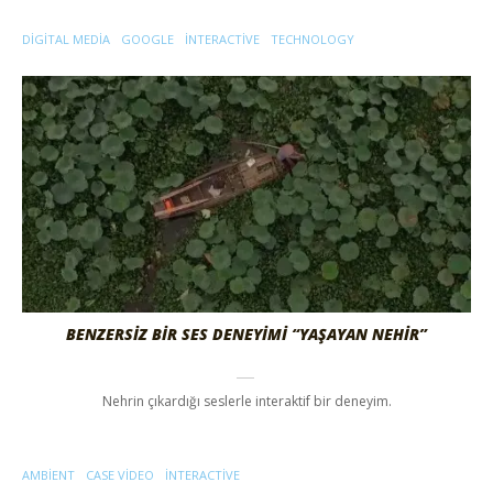
DIGITAL MEDIA
GOOGLE
INTERACTIVE
TECHNOLOGY
BENZERSİZ BİR SES DENEYİMİ “YAŞAYAN NEHİR”
Nehrin çıkardığı seslerle interaktif bir deneyim.
AMBIENT
CASE VIDEO
INTERACTIVE