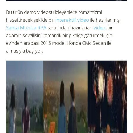
Bu ürün demo videosu izleyenlere romantizmi
hissettirecek şekilde bir
interaktif video
ile hazırlanmış.
Santa Monica RPA
tarafından hazırlanan
video
, bir
adamın sevgilisini romantik bir pikniğe götürmek için
evinden arabası 2016 model Honda Civic Sedan ile
almasıyla başlıyor.