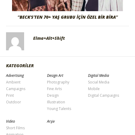
“BECK’S’TEN 70+ YAŞ GRUBU İÇIN ÖZEL BIR BIRA”
Elma+Alt+Shift
KATEGORİLER
Advertising
Design Art
Digital Media
Ambient
Photography
Social Media
Campaigns
Fine Arts
Mobile
Print
Design
Digital Campaigns
Outdoor
Illustration
Young Talents
Video
Arşiv
Short Films
Animation