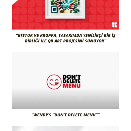
“ETSTUR VE KROPPA, TASARIMDA YENILIKÇI BIR İŞ
BIRLIĞI ILE QR ART PROJESINI SUNUYOR”
“WENDY’S “DON’T DELETE MENU””