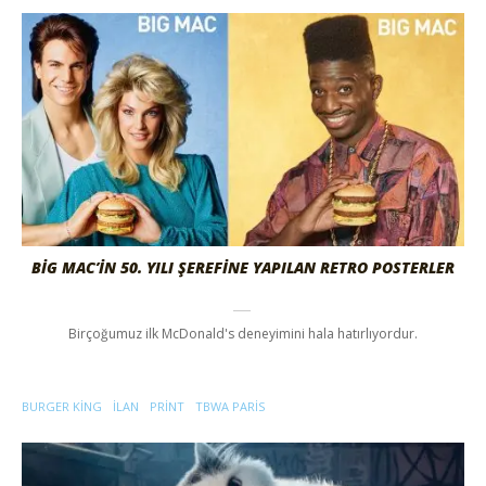
BIG MAC’IN 50. YILI ŞEREFINE YAPILAN RETRO POSTERLER
Birçoğumuz ilk McDonald's deneyimini hala hatırlıyordur.
BURGER KING
ILAN
PRINT
TBWA PARIS