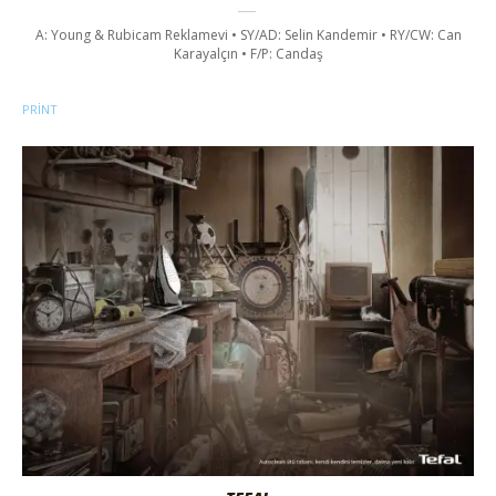
A: Young & Rubicam Reklamevi • SY/AD: Selin Kandemir • RY/CW: Can
Karayalçın • F/P: Candaş
PRINT