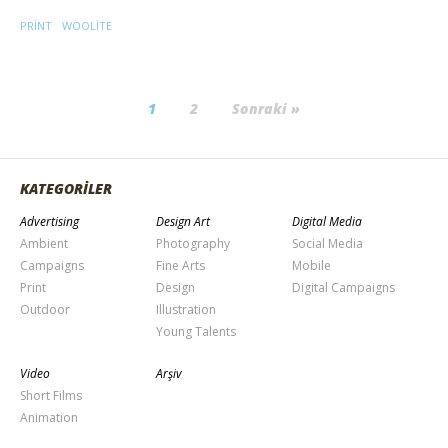
PRINT
WOOLITE
1
2
Sonraki »
KATEGORİLER
Advertising
Design Art
Digital Media
Ambient
Photography
Social Media
Campaigns
Fine Arts
Mobile
Print
Design
Digital Campaigns
Outdoor
Illustration
Young Talents
Video
Arşiv
Short Films
Animation