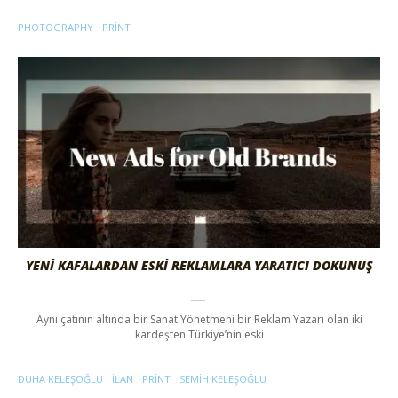
PHOTOGRAPHY
PRINT
YENI KAFALARDAN ESKI REKLAMLARA YARATICI DOKUNUŞ
Aynı çatının altında bir Sanat Yönetmeni bir Reklam Yazarı olan iki
kardeşten Türkiye’nin eski
DUHA KELEŞOĞLU
ILAN
PRINT
SEMIH KELEŞOĞLU