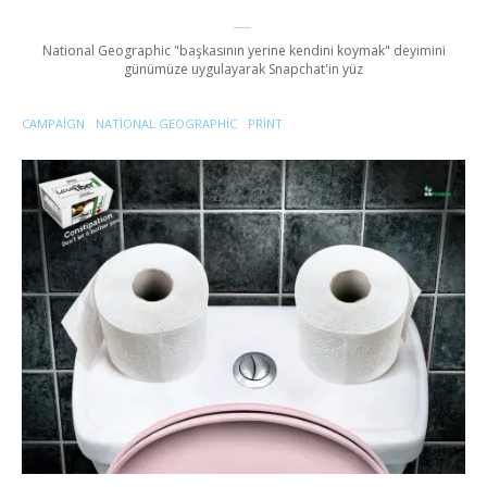
National Geographic "başkasının yerine kendini koymak" deyimini
günümüze uygulayarak Snapchat'in yüz
CAMPAIGN
NATIONAL GEOGRAPHIC
PRINT