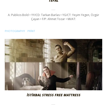
TEFAL
A: Publicis Bold • YY/CD: Tarkan Barlas • YG/CT: Yeşim Yegen, Özgür
Çayan • F/P: Ahmet Tozar • MI/AT:
PHOTOGRAPHY
PRINT
İSTİKBAL STRESS FREE MATTRESS