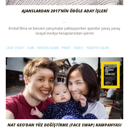
AJANSLARDAN 2017’NİN ÖDÜLE ADAY İŞLERİ
Kristal Elma ve benzeri yarışmalar yaklaşıyorken ajanslar yavaş yavaş
sosyal medya hesaplarından işlerini
CASE STUDY
ILAN
KRISTAL ELMA
PRINT
VIDEO
YARATICI IŞLER
NAT GEO’DAN YÜZ DEĞİŞTİRME (FACE SWAP) KAMPANYASI