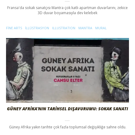
Fransa'da sokak sanatçısı Mantra çok katlı apartman duvarlarını, zekice
3D duvar boyamasıyla dev kelebek
FINE ARTS
ILLÜSTRASYON
ILLUSTRATION
MANTRA
MURAL
GÜNEY AFRİKA’NIN TARİHSEL DIŞAVURUMU: SOKAK SANATI
Güney Afrika yakın tarihte çok fazla toplumsal değişikliğe sahne oldu.