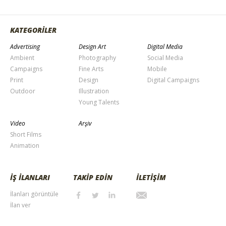
KATEGORİLER
Advertising
Design Art
Digital Media
Ambient
Photography
Social Media
Campaigns
Fine Arts
Mobile
Print
Design
Digital Campaigns
Outdoor
Illustration
Young Talents
Video
Arşiv
Short Films
Animation
İŞ İLANLARI
TAKİP EDİN
İLETİŞİM
İlanları görüntüle
İlan ver