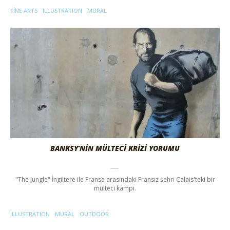
FINE ARTS
ILLUSTRATION
MURAL
BANKSY’NİN MÜLTECİ KRİZİ YORUMU
"The Jungle" İngiltere ile Fransa arasındaki Fransız şehri Calais'teki bir
mülteci kampı.
ILLUSTRATION
MURAL
OUTDOOR