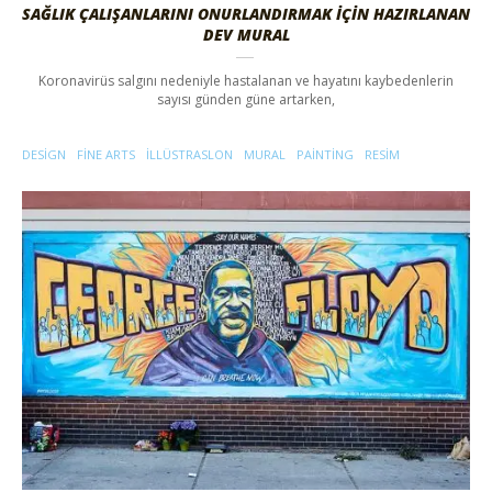
SAĞLIK ÇALIŞANLARINI ONURLANDIRMAK İÇIN HAZIRLANAN
DEV MURAL
Koronavirüs salgını nedeniyle hastalanan ve hayatını kaybedenlerin
sayısı günden güne artarken,
DESIGN
FINE ARTS
ILLÜSTRASLON
MURAL
PAINTING
RESIM