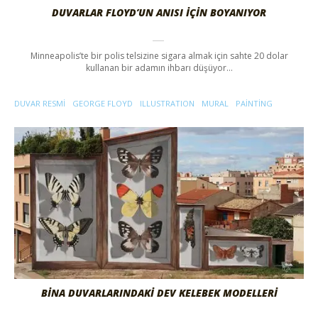
DUVARLAR FLOYD’UN ANISI İÇIN BOYANIYOR
Minneapolis’te bir polis telsizine sigara almak için sahte 20 dolar
kullanan bir adamın ihbarı düşüyor…
DUVAR RESMI
GEORGE FLOYD
ILLUSTRATION
MURAL
PAINTING
BİNA DUVARLARINDAKİ DEV KELEBEK MODELLERİ