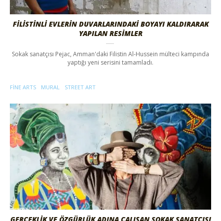
FILISTINLI EVLERIN DUVARLARINDAKI BOYAYI KALDIRARAK
YAPILAN RESIMLER
Sokak sanatçısı Pejac, Amman'daki Filistin Al-Hussein mülteci kampında
yaptığı yeni serisini tamamladı.
FINE ARTS
MURAL
STREET ART
GERÇEKLİK VE ÖZGÜRLÜK ADINA ÇALIŞAN SOKAK SANATÇISI