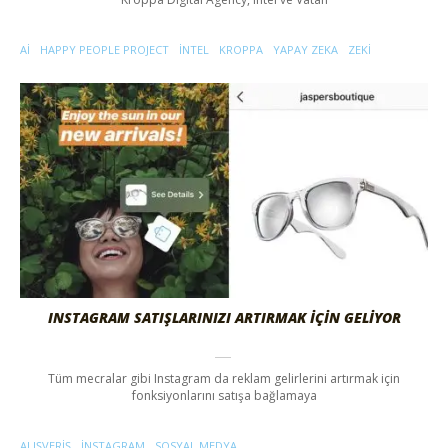
AI
HAPPY PEOPLE PROJECT
INTEL
KROPPA
YAPAY ZEKA
ZEKI
INSTAGRAM SATIŞLARINIZI ARTIRMAK İÇIN GELIYOR
Tüm mecralar gibi Instagram da reklam gelirlerini artırmak için
fonksiyonlarını satışa bağlamaya
ALIŞVERIŞ
INSTAGRAM
SOSYAL MEDYA