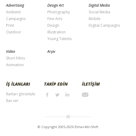
Advertising
Design Art
Digital Media
Ambient
Photography
Social Media
Campaigns
Fine Arts
Mobile
Print
Design
Digital Campaigns
Outdoor
Illustration
Young Talents
Video
Arşiv
Short Films
Animation
İŞ İLANLARI
TAKİP EDİN
İLETİŞİM
İlanları görüntüle
İlan ver
© Copyright 2005-2026 Elma+Alt+Shift