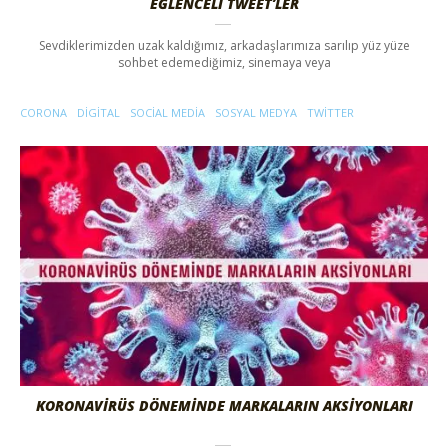
EĞLENCELI TWEET’LER
Sevdiklerimizden uzak kaldığımız, arkadaşlarımıza sarılıp yüz yüze
sohbet edemediğimiz, sinemaya veya
CORONA
DIGITAL
SOCIAL MEDIA
SOSYAL MEDYA
TWITTER
KORONAVIRÜS DÖNEMINDE MARKALARIN AKSIYONLARI