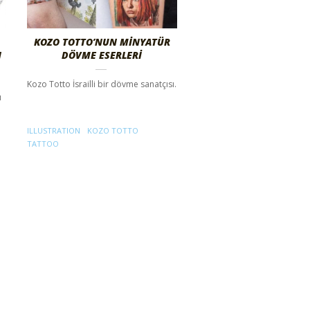
KOZO TOTTO’NUN MINYATÜR
N
DÖVME ESERLERI
Kozo Totto İsrailli bir dövme sanatçısı.
ı
ILLUSTRATION
KOZO TOTTO
TATTOO