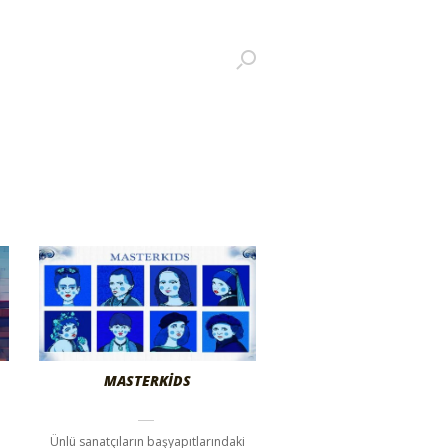
MASTERKIDS
Ünlü sanatçıların başyapıtlarındaki