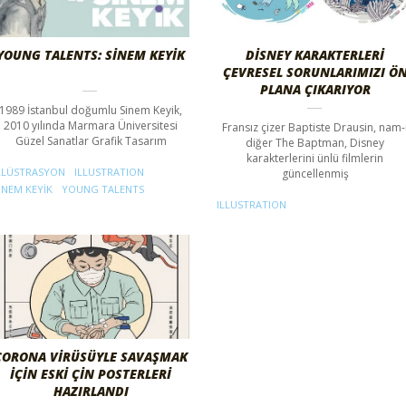
YOUNG TALENTS: SINEM KEYIK
DISNEY KARAKTERLERI
ÇEVRESEL SORUNLARIMIZI Ö
PLANA ÇIKARIYOR
1989 İstanbul doğumlu Sinem Keyik,
2010 yılında Marmara Üniversitesi
Fransız çizer Baptiste Drausin, nam-
Güzel Sanatlar Grafik Tasarım
diğer The Baptman, Disney
karakterlerini ünlü filmlerin
LLÜSTRASYON
ILLUSTRATION
güncellenmiş
INEM KEYIK
YOUNG TALENTS
ILLUSTRATION
CORONA VIRÜSÜYLE SAVAŞMAK
İÇIN ESKI ÇIN POSTERLERI
HAZIRLANDI