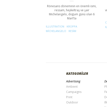
Rönesans döneminin en önemli ismi,
ressam, heykeltraş ve şair
v
Michelangelo, doğum günü olan 6
Mart’ta
C
ILLUSTRATION
KROPPA
I
MICHELANGELO
RESIM
KATEGORİLER
Advertising
De
Ambient
P
Campaigns
Fi
Print
D
Outdoor
Il