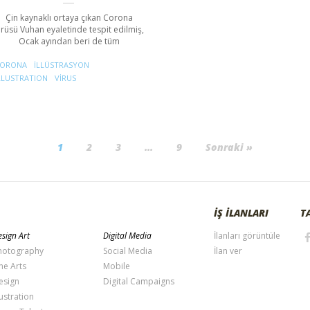
Çin kaynaklı ortaya çıkan Corona
irüsü Vuhan eyaletinde tespit edilmiş,
Ocak ayından beri de tüm
ORONA
ILLÜSTRASYON
LLUSTRATION
VIRUS
1
2
3
…
9
Sonraki »
İŞ İLANLARI
T
sign Art
Digital Media
İlanları görüntüle
hotography
Social Media
İlan ver
ne Arts
Mobile
esign
Digital Campaigns
lustration