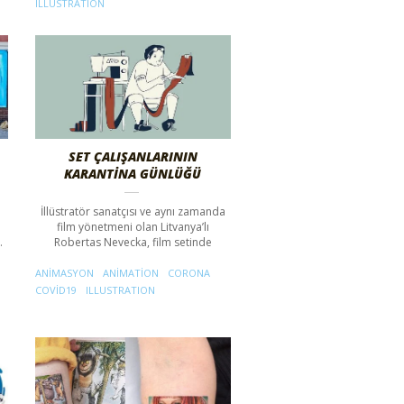
ILLUSTRATION
SET ÇALIŞANLARININ
KARANTINA GÜNLÜĞÜ
İllüstratör sanatçısı ve aynı zamanda
film yönetmeni olan Litvanya’lı
…
Robertas Nevecka, film setinde
ANIMASYON
ANIMATION
CORONA
COVID19
ILLUSTRATION