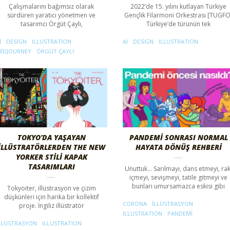
Çalışmalarını bağımsız olarak
2022’de 15. yılını kutlayan Türkiye
sürdüren yaratıcı yönetmen ve
Gençlik Filarmoni Orkestrası [TUGFO
tasarımcı Örgüt Çaylı,
Türkiye’de türünün tek
I
DESIGN
ILLUSTRATION
AI
DESIGN
ILLUSTRATION
IDJOURNEY
ÖRGÜT ÇAYLI
TOKYO’DA YAŞAYAN
PANDEMI SONRASI NORMAL
İLLÜSTRATÖRLERDEN THE NEW
HAYATA DÖNÜŞ REHBERI
YORKER STILI KAPAK
TASARIMLARI
Unuttuk... Sarılmayı, dans etmeyi, rak
içmeyi, sevişmeyi, tatile gitmeyi ve
bunları umursamazca eskisi gibi
Tokyoiter, illüstrasyon ve çizim
düşkünleri için harika bir kollektif
CORONA
ILLÜSTRASYON
proje. İngiliz illüstratör
ILLUSTRATION
PANDEMI
LLÜSTRASYON
ILLUSTRATION