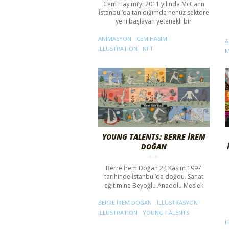
Cem Haşimi’yi 2011 yılında McCann
İstanbul’da tanıdığımda henüz sektöre
yeni başlayan yetenekli bir
ANIMASYON
CEM HASIMI
A
ILLUSTRATION
NFT
M
YOUNG TALENTS: BERRE İREM
DOĞAN
Berre İrem Doğan 24 Kasım 1997
tarihinde İstanbul’da doğdu. Sanat
eğitimine Beyoğlu Anadolu Meslek
BERRE IREM DOĞAN
ILLÜSTRASYON
ILLUSTRATION
YOUNG TALENTS
I