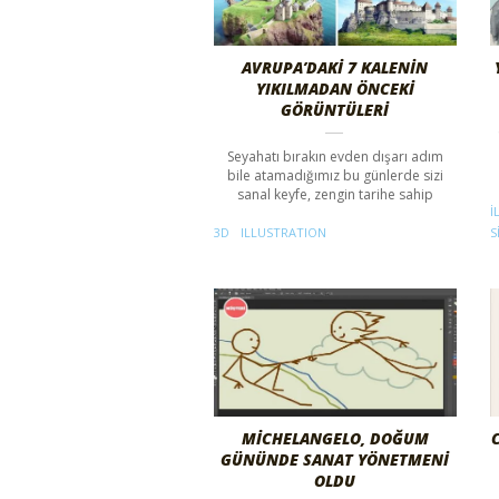
AVRUPA’DAKI 7 KALENIN
YIKILMADAN ÖNCEKI
GÖRÜNTÜLERI
Seyahatı bırakın evden dışarı adım
bile atamadığımız bu günlerde sizi
sanal keyfe, zengin tarihe sahip
I
3D
ILLUSTRATION
S
MICHELANGELO, DOĞUM
GÜNÜNDE SANAT YÖNETMENI
OLDU