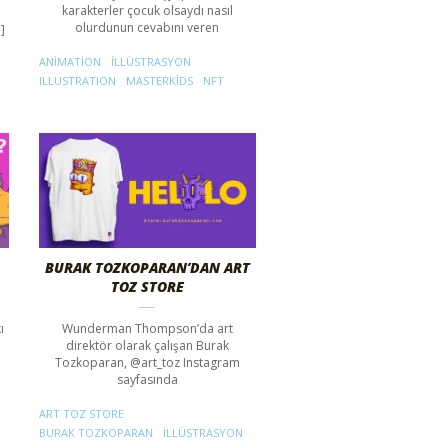
karakterler çocuk olsaydı nasıl
olurdunun cevabını veren
]
ANIMATION
ILLÜSTRASYON
ILLUSTRATION
MASTERKIDS
NFT
BURAK TOZKOPARAN’DAN ART
TOZ STORE
ı
Wunderman Thompson’da art
direktör olarak çalışan Burak
Tozkoparan, @art_toz Instagram
sayfasında
ART TOZ STORE
BURAK TOZKOPARAN
ILLÜSTRASYON