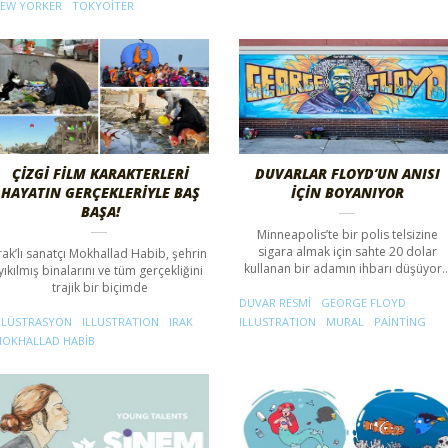
EW YORKER
TOKYOITER
ÇIZGI FILM KARAKTERLERI
DUVARLAR FLOYD’UN ANISI
HAYATIN GERÇEKLERIYLE BAŞ
İÇIN BOYANIYOR
BAŞA!
Minneapolis’te bir polis telsizine
sigara almak için sahte 20 dolar
rak’lı sanatçı Mokhallad Habib, şehrin
kullanan bir adamın ihbarı düşüyor
yıkılmış binalarını ve tüm gerçekliğini
trajik bir biçimde
DUVAR RESMI
GEORGE FLOYD
LLÜSTRASYON
ILLUSTRATION
IRAK
ILLUSTRATION
MURAL
PAINTING
OKHALLAD HABIB