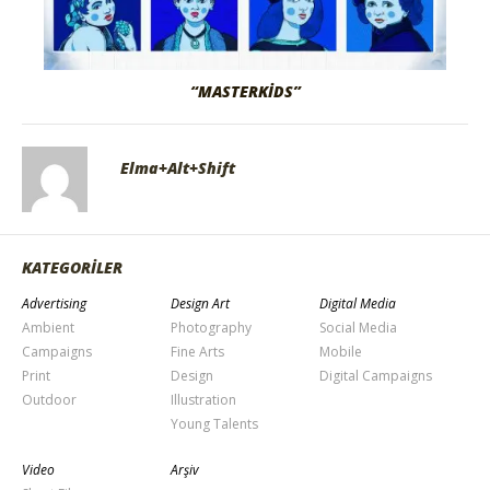
“MASTERKIDS”
Elma+Alt+Shift
KATEGORİLER
Advertising
Design Art
Digital Media
Ambient
Photography
Social Media
Campaigns
Fine Arts
Mobile
Print
Design
Digital Campaigns
Outdoor
Illustration
Young Talents
Video
Arşiv