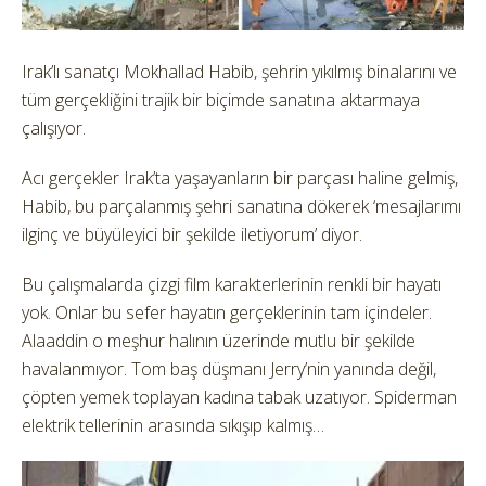
Irak’lı sanatçı Mokhallad Habib, şehrin yıkılmış binalarını ve
tüm gerçekliğini trajik bir biçimde sanatına aktarmaya
çalışıyor.
Acı gerçekler Irak’ta yaşayanların bir parçası haline gelmiş,
Habib, bu parçalanmış şehri sanatına dökerek ‘mesajlarımı
ilginç ve büyüleyici bir şekilde iletiyorum’ diyor.
Bu çalışmalarda çizgi film karakterlerinin renkli bir hayatı
yok. Onlar bu sefer hayatın gerçeklerinin tam içindeler.
Alaaddin o meşhur halının üzerinde mutlu bir şekilde
havalanmıyor. Tom baş düşmanı Jerry’nin yanında değil,
çöpten yemek toplayan kadına tabak uzatıyor. Spiderman
elektrik tellerinin arasında sıkışıp kalmış…