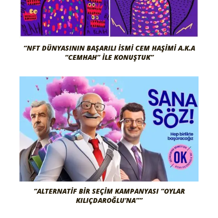
“NFT DÜNYASININ BAŞARILI İSMI CEM HAŞIMI A.K.A
“CEMHAH” İLE KONUŞTUK”
“ALTERNATIF BIR SEÇIM KAMPANYASI “OYLAR
KILIÇDAROĞLU’NA””