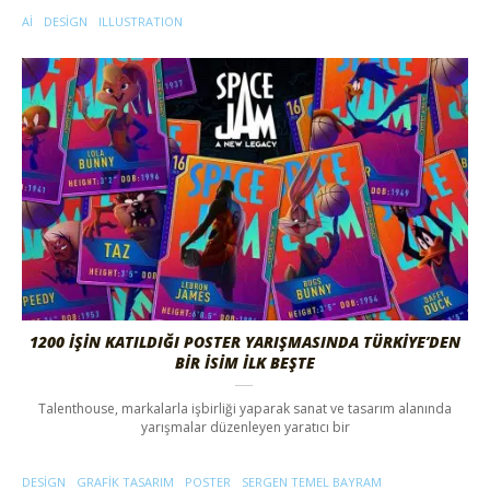
AI
DESIGN
ILLUSTRATION
1200 İŞIN KATILDIĞI POSTER YARIŞMASINDA TÜRKIYE’DEN
BIR İSIM İLK BEŞTE
Talenthouse, markalarla işbirliği yaparak sanat ve tasarım alanında
yarışmalar düzenleyen yaratıcı bir
DESIGN
GRAFIK TASARIM
POSTER
SERGEN TEMEL BAYRAM