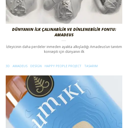
DÜNYANIN İLK ÇALINABILIR VE DINLENEBILIR FONTU:
AMADEUS
İzleyicinin daha perdeler inmeden ayakta alkışladığı Amadeus’un tanıtım
konsepti için dünyanın ilk
3D
AMADEUS
DESIGN
HAPPY PEOPLE PROJECT
TASARIM