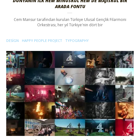
DÜNYANIN İLK HEM MINÜSKÜL HEM DE MAJISKÜL BIR
ARADA FONTU
Cem Mansur tarafından kurulan Türkiye Ulusal Gençlik Filarmoni
Orkestrası, her yıl Türkiye'nin dört bir
DESIGN
HAPPY PEOPLE PROJECT
TYPOGRAPHY