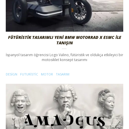
FÜTÜRISTIK TASARIMLI YENI BMW MOTORRAD X ESMC İLE
TANIŞIN
İspanyol tasarım öğrencisi Logo Valino, fütüristik ve oldukça etkileyici bir
motosiklet konsept tasarımı
DESIGN
FUTURISTIC
MOTOR
TASARIM