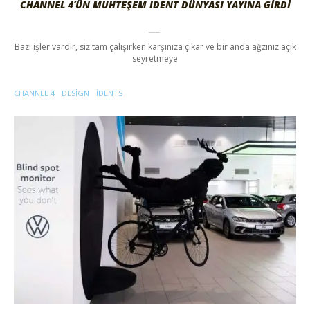
CHANNEL 4’ÜN MUHTEŞEM IDENT DÜNYASI YAYINA GIRDI
Bazı işler vardır, siz tam çalışırken karşınıza çıkar ve bir anda ağzınız açık
seyretmeye
CHANNEL 4
DESIGN
IDENTS