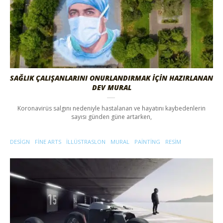
SAĞLIK ÇALIŞANLARINI ONURLANDIRMAK İÇIN HAZIRLANAN
DEV MURAL
Koronavirüs salgını nedeniyle hastalanan ve hayatını kaybedenlerin
sayısı günden güne artarken,
DESIGN
FINE ARTS
ILLÜSTRASLON
MURAL
PAINTING
RESIM