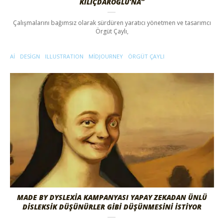
KILIÇDAROĞLU’NA”
Çalışmalarını bağımsız olarak sürdüren yaratıcı yönetmen ve tasarımcı
Örgüt Çaylı,
AI
DESIGN
ILLUSTRATION
MIDJOURNEY
ÖRGÜT ÇAYLI
MADE BY DYSLEXIA KAMPANYASI YAPAY ZEKADAN ÜNLÜ
DISLEKSIK DÜŞÜNÜRLER GIBI DÜŞÜNMESINI İSTIYOR