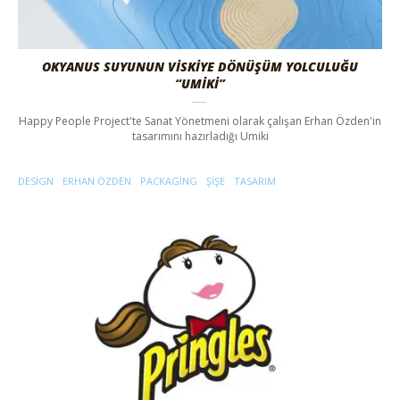
OKYANUS SUYUNUN VISKIYE DÖNÜŞÜM YOLCULUĞU
“UMIKI”
Happy People Project'te Sanat Yönetmeni olarak çalışan Erhan Özden'in
tasarımını hazırladığı Umiki
DESIGN
ERHAN ÖZDEN
PACKAGING
ŞIŞE
TASARIM