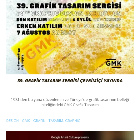
39. GRAFIK TASARIM SERGISI ÇEVRIMIÇI YAYINDA
1981’den bu yana düzenlenen ve Türkiye’de grafik tasarımın belleği
niteliğindeki GMK Grafik Tasarım
DESIGN
GMK
GRAFIK
TASARIM. GRAPHIC