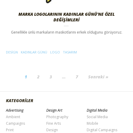
MARKA LOGOLARININ KADINLAR GÜNÜ’NE ÖZEL
DEĞIŞIMLERI
Genellikle ünlü markaların maskotlarını erkek olduğunu görüyoruz.
DESIGN
KADINLAR GÜNÜ
LOGO
TASARIM
1
2
3
…
7
Sonraki »
KATEGORİLER
Advertising
Design Art
Digital Media
Ambient
Photography
Social Media
Campaigns
Fine Arts
Mobile
Print
Design
Digital Campaigns