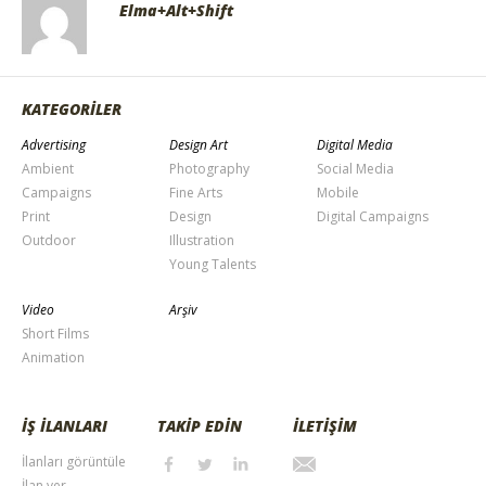
Elma+Alt+Shift
KATEGORİLER
Advertising
Design Art
Digital Media
Ambient
Photography
Social Media
Campaigns
Fine Arts
Mobile
Print
Design
Digital Campaigns
Outdoor
Illustration
Young Talents
Video
Arşiv
Short Films
Animation
İŞ İLANLARI
TAKİP EDİN
İLETİŞİM
İlanları görüntüle
İlan ver