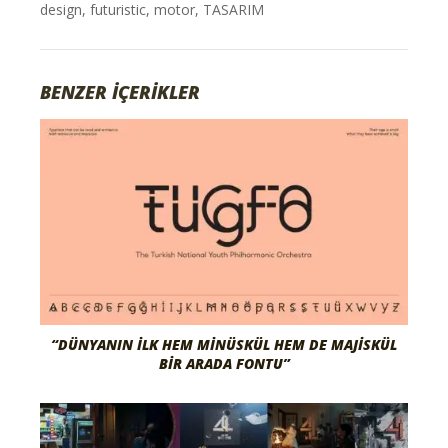
design
,
futuristic
,
motor
,
TASARIM
BENZER İÇERİKLER
“DÜNYANIN İLK HEM MINÜSKÜL HEM DE MAJISKÜL
BIR ARADA FONTU”