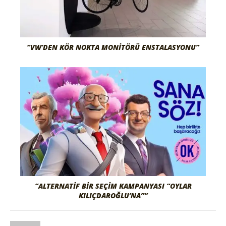
“VW’DEN KÖR NOKTA MONITÖRÜ ENSTALASYONU”
“ALTERNATIF BIR SEÇIM KAMPANYASI “OYLAR
KILIÇDAROĞLU’NA””