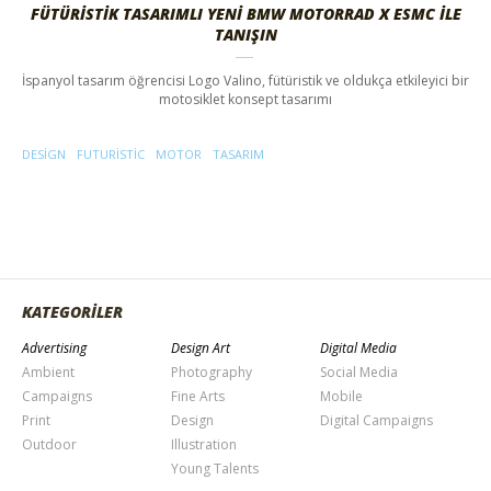
FÜTÜRISTIK TASARIMLI YENI BMW MOTORRAD X ESMC İLE
TANIŞIN
İspanyol tasarım öğrencisi Logo Valino, fütüristik ve oldukça etkileyici bir
motosiklet konsept tasarımı
DESIGN
FUTURISTIC
MOTOR
TASARIM
KATEGORİLER
Advertising
Design Art
Digital Media
Ambient
Photography
Social Media
Campaigns
Fine Arts
Mobile
Print
Design
Digital Campaigns
Outdoor
Illustration
Young Talents