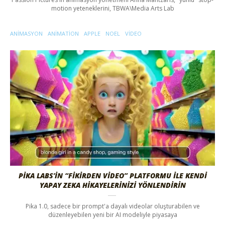
ANIMASYON
ANIMATION
APPLE
NOEL
VIDEO
PIKA LABS’IN “FIKIRDEN VIDEO” PLATFORMU ILE KENDI
YAPAY ZEKA HIKAYELERINIZI YÖNLENDIRIN
Pika 1.0, sadece bir prompt'a dayalı videolar oluşturabilen ve
düzenleyebilen yeni bir AI modeliyle piyasaya