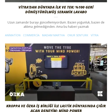
VITRA’DAN DÜNYADA İLK VE TEK: %100 GERI
DÖNÜŞTÜRÜLMÜŞ SERAMIK LAVABO
Uzun zamandır burayı güncellemiyordum. Bazen yoğunluk, bazen de
aklıma gelmediğinden. Ama bu haberi yazmak
ANIMATION
COMMERCIA
MADAM MARTHA
ONUR SENTURK
VITRA
KROPPA VE ÖZKA İŞ BIRLIĞI ILE LASTIK DÜNYASINDA ÇIĞIR
AÇAN DENEYIM: MIND POWER