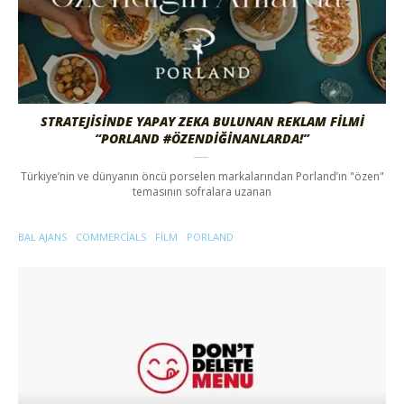
STRATEJISINDE YAPAY ZEKA BULUNAN REKLAM FILMI
“PORLAND #ÖZENDIĞINANLARDA!”
Türkiye’nin ve dünyanın öncü porselen markalarından Porland’ın "özen"
temasının sofralara uzanan
BAL AJANS
COMMERCIALS
FILM
PORLAND