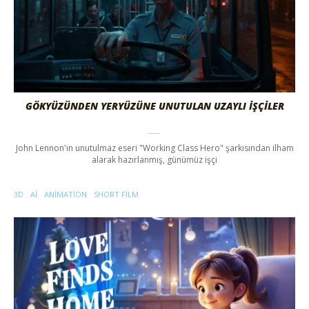
GÖKYÜZÜNDEN YERYÜZÜNE UNUTULAN UZAYLI İŞÇILER
John Lennon'ın unutulmaz eseri "Working Class Hero" şarkısından ilham
alarak hazırlanmış, günümüz işçi
3D
AI
ANIMATION
SHORT FILM