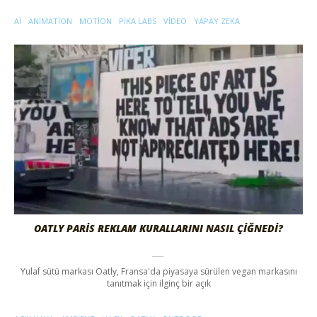
AI
ANIMATION
MOTION
PIKA LABS
VIDEO
YAPAY ZEKA
OATLY PARIS REKLAM KURALLARINI NASIL ÇIĞNEDI?
Yulaf sütü markası Oatly, Fransa'da piyasaya sürülen vegan markasını
tanıtmak için ilginç bir açık
AÇIK HAVA
AMBIENT
HACK
OATLY
OUTDOOR