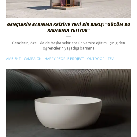
GENÇLERIN BARINMA KRIZINE YENI BIR BAKIŞ: “GÜCÜM BU
KADARINA YETIYOR”
Gençlerin, özellikle de başka şehirlere üniversite eğitimi için giden
öğrencilerin yaşadığı barınma
AMBIENT
CAMPAIGN
HAPPY PEOPLE PROJECT
OUTDOOR
TEV