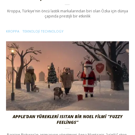
Kroppa, Türkiye'nin öncü lastik markalarından biri olan Özka için dünya
çapında prestijli bir etkinlik
KROPPA
TEKNOLOJI TECHNOLOGY
APPLE’DAN YÜREKLERI ISITAN BIR NOEL FILMI “FUZZY
FEELINGS”
Passion Pictures'ın animasyon yönetmeni Anna Mantzaris, "yünlü" stop-
motion yeteneklerini, TBWA\Media Arts Lab