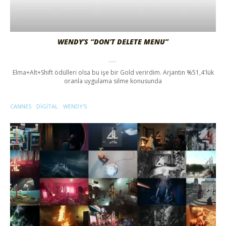
WENDY’S “DON’T DELETE MENU”
Elma+Alt+Shift ödülleri olsa bu işe bir Gold verirdim. Arjantin %51,4'lük
oranla uygulama silme konusunda
CANNES
DIGITAL
WENDY'S