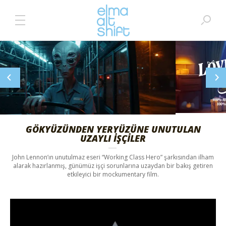
MADAM MARTHA’DAN %100 YAPAY ZEKA
DESTEKLI ANIMASYON FILM
Madam Martha UK, yapay zeka teknolojilerini kullanarak oluşturulan
“Love Finds Home” adlı kısa animasyon filmini hayata geçirdi.