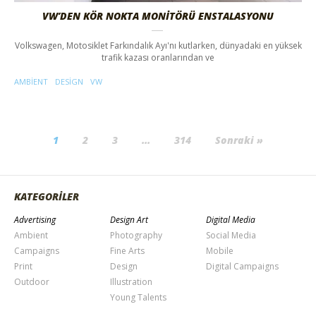
VW’DEN KÖR NOKTA MONITÖRÜ ENSTALASYONU
Volkswagen, Motosiklet Farkındalık Ayı'nı kutlarken, dünyadaki en yüksek
trafik kazası oranlarından ve
AMBIENT
DESIGN
VW
1
2
3
…
314
Sonraki »
KATEGORİLER
Advertising
Design Art
Digital Media
Ambient
Photography
Social Media
Campaigns
Fine Arts
Mobile
Print
Design
Digital Campaigns
Outdoor
Illustration
Young Talents
Video
Arşiv