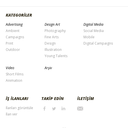
KATEGORİLER
Advertising
Design Art
Digital Media
Ambient
Photography
Social Media
Campaigns
Fine Arts
Mobile
Print
Design
Digital Campaigns
Outdoor
Illustration
Young Talents
Video
Arşiv
Short Films
Animation
İŞ İLANLARI
TAKİP EDİN
İLETİŞİM
İlanları görüntüle
İlan ver