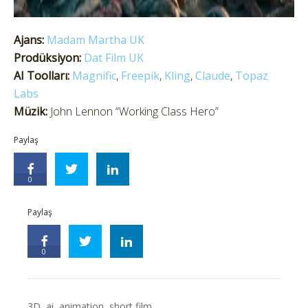
Ajans:
Madam Martha UK
Prodüksiyon:
Dat Film UK
AI Toolları:
Magnific
,
Freepik
,
Kling
,
Claude
,
Topaz
Labs
Müzik:
John Lennon “Working Class Hero”
Paylaş
0
Paylaş
0
3D
,
ai
,
animation
,
short film