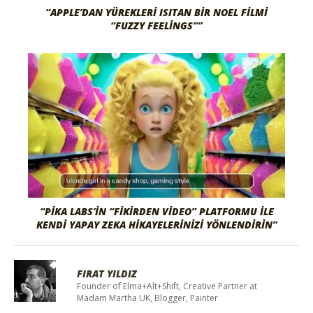
“APPLE’DAN YÜREKLERI ISITAN BIR NOEL FILMI
“FUZZY FEELINGS””
“PIKA LABS’IN “FIKIRDEN VIDEO” PLATFORMU ILE
KENDI YAPAY ZEKA HIKAYELERINIZI YÖNLENDIRIN”
FIRAT YILDIZ
Founder of Elma+Alt+Shift, Creative Partner at
Madam Martha UK, Blogger, Painter