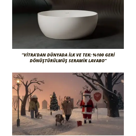
“VITRA’DAN DÜNYADA İLK VE TEK: %100 GERI
DÖNÜŞTÜRÜLMÜŞ SERAMIK LAVABO”