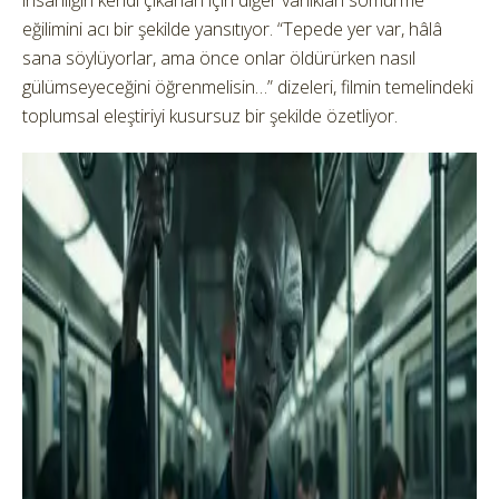
eğilimini acı bir şekilde yansıtıyor. “Tepede yer var, hâlâ
sana söylüyorlar, ama önce onlar öldürürken nasıl
gülümseyeceğini öğrenmelisin…” dizeleri, filmin temelindeki
toplumsal eleştiriyi kusursuz bir şekilde özetliyor.