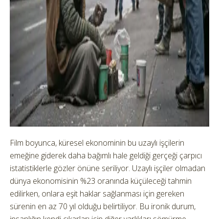
Film boyunca, küresel ekonominin bu uzaylı işçilerin
emeğine giderek daha bağımlı hale geldiği gerçeği çarpıcı
istatistiklerle gözler önüne seriliyor. Uzaylı işçiler olmadan
dünya ekonomisinin %23 oranında küçüleceği tahmin
edilirken, onlara eşit haklar sağlanması için gereken
sürenin en az 70 yıl olduğu belirtiliyor. Bu ironik durum,
insanlığın kendi çıkarları için diğer varlıkları sömürme