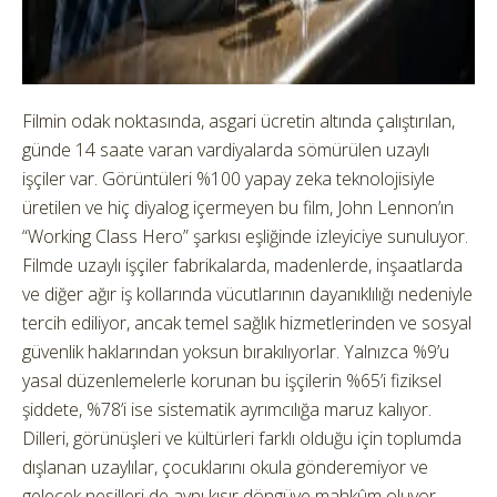
Filmin odak noktasında, asgari ücretin altında çalıştırılan,
günde 14 saate varan vardiyalarda sömürülen uzaylı
işçiler var. Görüntüleri %100 yapay zeka teknolojisiyle
üretilen ve hiç diyalog içermeyen bu film, John Lennon’ın
“Working Class Hero” şarkısı eşliğinde izleyiciye sunuluyor.
Filmde uzaylı işçiler fabrikalarda, madenlerde, inşaatlarda
ve diğer ağır iş kollarında vücutlarının dayanıklılığı nedeniyle
tercih ediliyor, ancak temel sağlık hizmetlerinden ve sosyal
güvenlik haklarından yoksun bırakılıyorlar. Yalnızca %9’u
yasal düzenlemelerle korunan bu işçilerin %65’i fiziksel
şiddete, %78’i ise sistematik ayrımcılığa maruz kalıyor.
Dilleri, görünüşleri ve kültürleri farklı olduğu için toplumda
dışlanan uzaylılar, çocuklarını okula gönderemiyor ve
gelecek nesilleri de aynı kısır döngüye mahkûm oluyor.