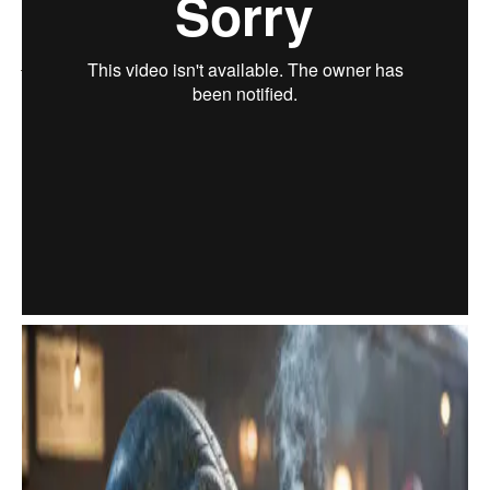
John Lennon’ın unutulmaz eseri “Working Class Hero”
şarkısından ilham alarak hazırlanmış, günümüz işçi
sorunlarına uzaydan bir bakış getiren etkileyici bir
mockumentary film. Filmde, ileri teknolojiye sahip bir
uygarlıktan gelen uzaylıların, dünyamıza göç ettikten sonra
nasıl en alt tabaka işçilere dönüştükleri anlatılıyor. Yıldızlar
arası yolculuk yapabilecek kadar gelişmiş bir türün üyeleri
olan bu varlıklar, Dünya’ya vardıklarında umut ettikleri
yaşamı bulamıyor ve insanlığın karanlık yüzüyle tanışıyorlar.