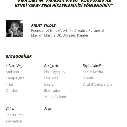
“PIKA LABS’IN “FIKIRDEN VIDEO” PLATFORMU ILE
KENDI YAPAY ZEKA HIKAYELERINIZI YÖNLENDIRIN”
FIRAT YILDIZ
Founder of Elma+Alt+Shift, Creative Partner at
Madam Martha UK, Blogger, Painter
KATEGORİLER
Advertising
Design Art
Digital Media
Ambient
Photography
Social Media
Campaigns
Fine Arts
Mobile
Print
Design
Digital Campaigns
Outdoor
Illustration
Young Talents
Video
Arşiv
Short Films
Animation