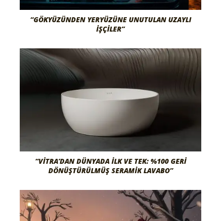
“GÖKYÜZÜNDEN YERYÜZÜNE UNUTULAN UZAYLI
İŞÇILER”
“VITRA’DAN DÜNYADA İLK VE TEK: %100 GERI
DÖNÜŞTÜRÜLMÜŞ SERAMIK LAVABO”