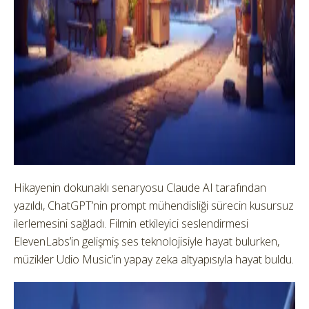
Hikayenin dokunaklı senaryosu Claude AI tarafından
yazıldı, ChatGPT’nin prompt mühendisliği sürecin kusursuz
ilerlemesini sağladı. Filmin etkileyici seslendirmesi
ElevenLabs’in gelişmiş ses teknolojisiyle hayat bulurken,
müzikler Udio Music’in yapay zeka altyapısıyla hayat buldu.