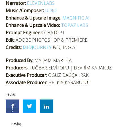
Narrator:
ELEVENLABS
Music /Composer:
UDIO
Enhance & Upscale Image
:
MAGNIFIC AI
Enhance & Upscale Video:
TOPAZ LABS
Prompt Engineer:
CHATGPT
Edit:
ADOBE PHOTOSHOP & PREMIERE
Credits:
MIDJOURNEY
& KLING AI
Produced By:
MADAM MARTHA
Producers:
TUĞBA SELVİTOPU | DEVRİM KARAKUZ
Executive Producer:
OĞUZ DAĞÇAKRAK
Associate Producer:
BELKIS KARABULUT
Paylaş
0
Paylaş