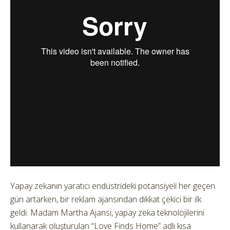
Yapay zekanın yaratıcı endüstrideki potansiyeli her geçen
gün artarken, bir reklam ajansından dikkat çekici bir ilk
geldi. Madam Martha Ajansı, yapay zeka teknolojilerini
kullanarak oluşturulan “Love Finds Home” adlı kısa