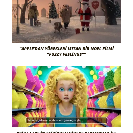
“APPLE’DAN YÜREKLERI ISITAN BIR NOEL FILMI
“FUZZY FEELINGS””