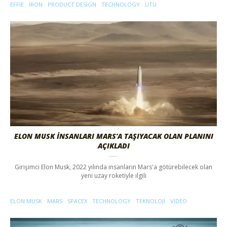
EFFIE
IRON
PRODUCT DESIGN
TECHNOLOGY
ÜTÜ
ELON MUSK İNSANLARI MARS’A TAŞIYACAK OLAN PLANINI
AÇIKLADI
Girişimci Elon Musk, 2022 yılında insanların Mars'a götürebilecek olan
yeni uzay roketiyle ilgili
ELON MUSK
MARS
SPACEX
TECHNOLOGY
TEKNOLOJI
VIDEO