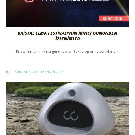
KRİSTAL ELMA FESTİVALİ’NİN İKİNCİ GÜNÜNDEN
İZLENİMLER
Kristal Elma'nın ikinci gününde IoT teknolojilerine odaklandık.
IOT
KRISTAL ELMA
TECHNOLOGY