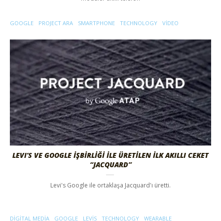
GOOGLE
PROJECT ARA
SMARTPHONE
TECHNOLOGY
VIDEO
LEVI’S VE GOOGLE İŞBİRLİĞİ İLE ÜRETİLEN İLK AKILLI CEKET
“JACQUARD”
Levi's Google ile ortaklaşa Jacquard'ı üretti.
DIGITAL MEDIA
GOOGLE
LEVIS
TECHNOLOGY
WEARABLE