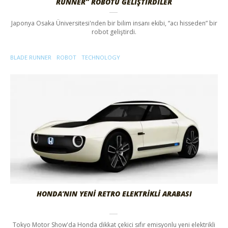
RUNNER” ROBOTU GELIŞTIRDILER
Japonya Osaka Üniversitesi'nden bir bilim insanı ekibi, “acı hisseden” bir
robot geliştirdi.
BLADE RUNNER
ROBOT
TECHNOLOGY
HONDA’NIN YENİ RETRO ELEKTRİKLİ ARABASI
Tokyo Motor Show'da Honda dikkat çekici sıfır emisyonlu yeni elektrikli