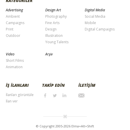
KATEGORİLER
Advertising
Design Art
Digital Media
Ambient
Photography
Social Media
Campaigns
Fine Arts
Mobile
Print
Design
Digital Campaigns
Outdoor
Illustration
Young Talents
Video
Arşiv
Short Films
Animation
İŞ İLANLARI
TAKİP EDİN
İLETİŞİM
İlanları görüntüle
İlan ver
© Copyright 2005-2026 Elma+Alt+Shift