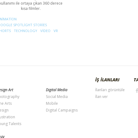
kullanımı ile ortaya çıkan 360 derece
kısa filmler.
NIMATION
OOGLE SPOTLIGHT STORIES
HORTS
TECHNOLOGY
VIDEO
VR
İŞ İLANLARI
T
sign Art
Digital Media
İlanları görüntüle
hotography
Social Media
İlan ver
ne Arts
Mobile
esign
Digital Campaigns
lustration
oung Talents
şiv