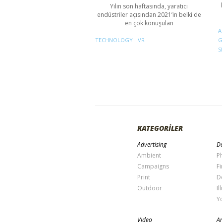
Yılın son haftasında, yaratıcı
endüstriler açısından 2021’in belki de
en çok konuşulan
A
G
TECHNOLOGY
VR
S
KATEGORİLER
Advertising
De
Ambient
P
Campaigns
Fi
Print
D
Outdoor
Il
Y
Video
Ar