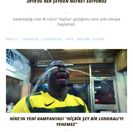
2018’DE HER ŞEYDEN NEFRET EDIYORUZ
Vatandaşlığı olan ilk robot "Sophia" geçtiğimiz sene ünlü olmaya
başlamıştı.
BIANCO
CAMPAIGN
COMMERCIAL
HATE
REKLAM
SOPHIA
NIKE’IN YENI KAMPANYASI “HIÇBIR ŞEY BIR LONDRALI’YI
YENEMEZ”