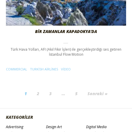
BİR ZAMANLAR KAPADOKYA’DA
Türk Hava Yolları, AFI (Akıl Fikir İşleri) ile gerçekleştirdiği ses getiren
İstanbul Flow Motion
COMMERCIAL
TURKISH AIRLINES
VIDEO
1
2
3
…
5
Sonraki »
KATEGORİLER
Advertising
Design Art
Digital Media