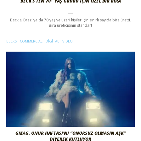
BECK’S’TEN 70+ YAŞ GRUBU İÇIN ÖZEL BIR BIRA
Beck's, Brezilya'da 70 yaş ve üzeri kişiler için sınırlı sayıda bira üretti.
Bira üreticisinin standart
BECKS
COMMERCIAL
DIGITAL
VIDEO
GMAG, ONUR HAFTASI’NI “ONURSUZ OLMASIN AŞK”
DIYEREK KUTLUYOR