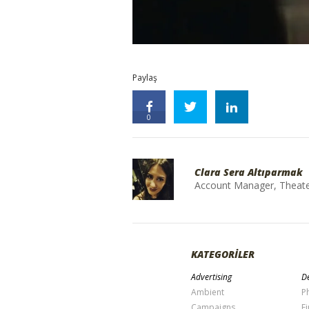
Paylaş
0
Clara Sera Altıparmak
Account Manager, Theater 
KATEGORİLER
Advertising
De
Ambient
P
Campaigns
Fi