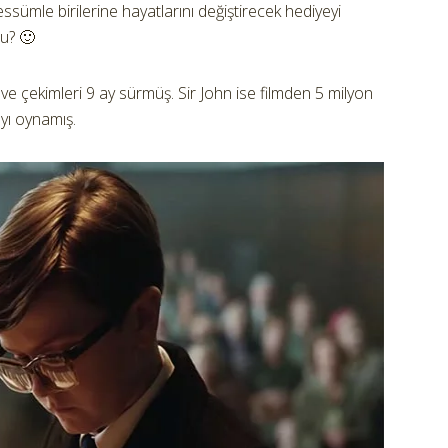
ssümle birilerine hayatlarını değiştirecek hediyeyi
mu? 🙂
 ve çekimleri 9 ay sürmüş. Sir John ise filmden 5 milyon
ıyı oynamış.