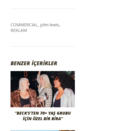
COMMERCIAL
,
john lewis
,
REKLAM
BENZER İÇERİKLER
“BECK’S’TEN 70+ YAŞ GRUBU
İÇIN ÖZEL BIR BIRA”