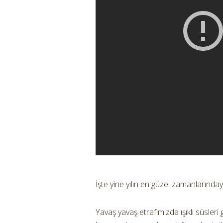
İşte yine yılın en güzel zamanlarınday
Yavaş yavaş etrafımızda ışıklı süsler