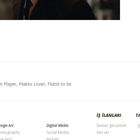
Player, Pilates Lover, Flutist to be
İŞ İLANLARI
T
sign Art
Digital Media
İlanları görüntüle
hotography
Social Media
İlan ver
ne Arts
Mobile