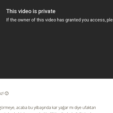
ız! 🙂
i görmeye, acaba bu yılbaşında kar yağar mı diye ufaktan