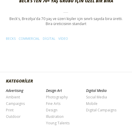
BECK’S’TEN 70+ YAŞ GRUBU İÇIN ÖZEL BIR BIRA
Beck's, Brezilya'da 70 yaş ve üzeri kişiler için sınırlı sayıda bira üretti.
Bira üreticisinin standart
BECKS
COMMERCIAL
DIGITAL
VIDEO
KATEGORİLER
Advertising
Design Art
Digital Media
Ambient
Photography
Social Media
Campaigns
Fine Arts
Mobile
Print
Design
Digital Campaigns
Outdoor
Illustration
Young Talents