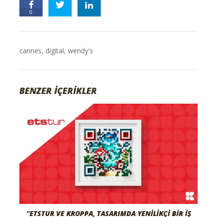
0
cannes
,
digital
,
wendy's
BENZER İÇERİKLER
“ETSTUR VE KROPPA, TASARIMDA YENILIKÇI BIR İŞ