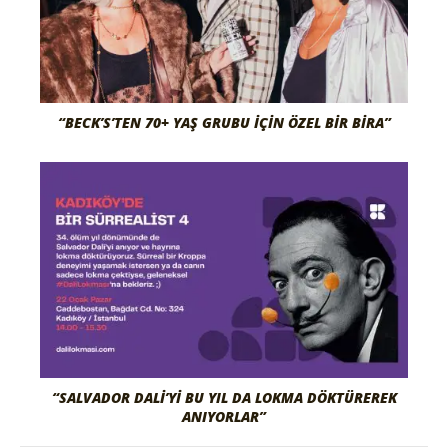
“BECK’S’TEN 70+ YAŞ GRUBU İÇIN ÖZEL BIR BIRA”
“SALVADOR DALI’YI BU YIL DA LOKMA DÖKTÜREREK
ANIYORLAR”