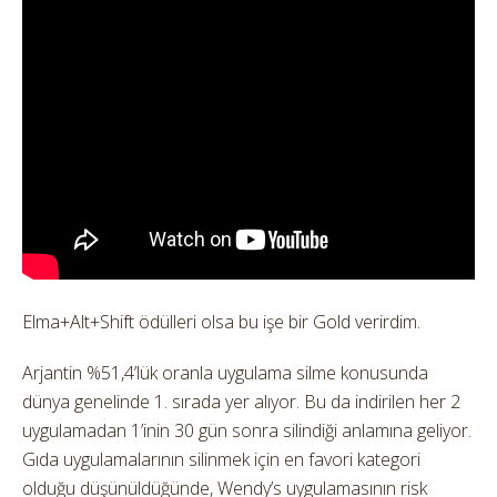
Elma+Alt+Shift ödülleri olsa bu işe bir Gold verirdim.
Arjantin %51,4’lük oranla uygulama silme konusunda
dünya genelinde 1. sırada yer alıyor. Bu da indirilen her 2
uygulamadan 1’inin 30 gün sonra silindiği anlamına geliyor.
Gıda uygulamalarının silinmek için en favori kategori
olduğu düşünüldüğünde, Wendy’s uygulamasının risk