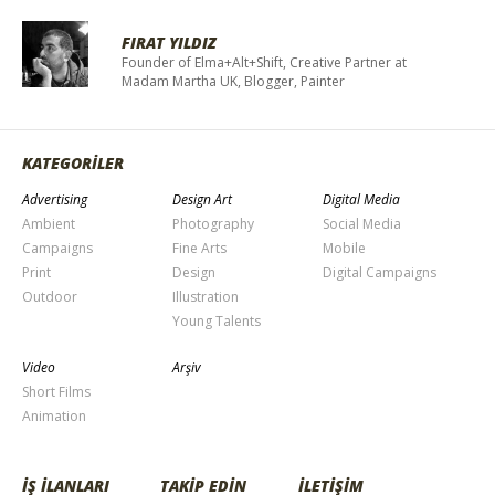
FIRAT YILDIZ
Founder of Elma+Alt+Shift, Creative Partner at
Madam Martha UK, Blogger, Painter
KATEGORİLER
Advertising
Design Art
Digital Media
Ambient
Photography
Social Media
Campaigns
Fine Arts
Mobile
Print
Design
Digital Campaigns
Outdoor
Illustration
Young Talents
Video
Arşiv
Short Films
Animation
İŞ İLANLARI
TAKİP EDİN
İLETİŞİM