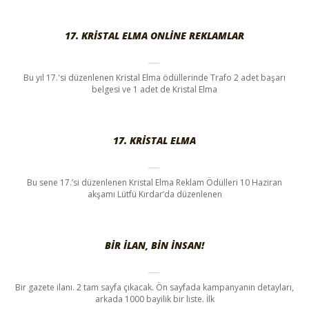
17. KRISTAL ELMA ONLINE REKLAMLAR
Bu yıl 17.'si düzenlenen Kristal Elma ödüllerinde Trafo 2 adet başarı
belgesi ve 1 adet de Kristal Elma
17. KRISTAL ELMA
Bu sene 17.’si düzenlenen Kristal Elma Reklam Ödülleri 10 Haziran
akşamı Lütfü Kırdar’da düzenlenen
BIR ILAN, BIN INSAN!
Bir gazete ilanı. 2 tam sayfa çıkacak. Ön sayfada kampanyanın detayları,
arkada 1000 bayilik bir liste. İlk