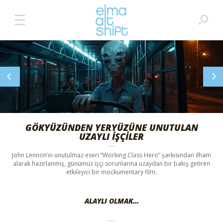
GÖKYÜZÜNDEN YERYÜZÜNE UNUTULAN
UZAYLI İŞÇILER
John Lennon’ın unutulmaz eseri “Working Class Hero” şarkısından ilham
alarak hazırlanmış, günümüz işçi sorunlarına uzaydan bir bakış getiren
etkileyici bir mockumentary film.
ALAYLI OLMAK…