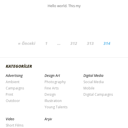
Hello world. This my
« Önceki
1
…
312
313
314
KATEGORİLER
Advertising
Design Art
Digital Media
Ambient
Photography
Social Media
Campaigns
Fine Arts
Mobile
Print
Design
Digital Campaigns
Outdoor
Illustration
Young Talents
Video
Arşiv
Short Films