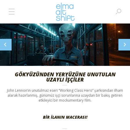
GÖKYÜZÜNDEN YERYÜZÜNE UNUTULAN
UZAYLI İŞÇILER
John Lennon’ın unutulmaz eseri “Working Class Hero” şarkısından ilham
alarak hazırlanmış, günümüz işçi sorunlarına uzaydan bir bakış getiren
etkileyici bir mockumentary film.
BIR ILANIN MACERASI!