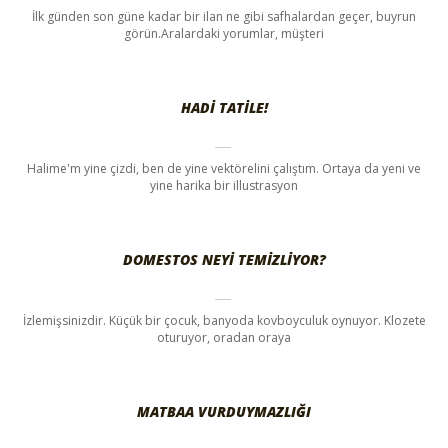
İlk günden son güne kadar bir ilan ne gibi safhalardan geçer, buyrun
görün.Aralardaki yorumlar, müşteri
HADI TATILE!
Halime'm yine çizdi, ben de yine vektörelini çalıştım. Ortaya da yeni ve
yine harika bir illustrasyon
DOMESTOS NEYI TEMIZLIYOR?
İzlemişsinizdir. Küçük bir çocuk, banyoda kovboyculuk oynuyor. Klozete
oturuyor, oradan oraya
MATBAA VURDUYMAZLIĞI