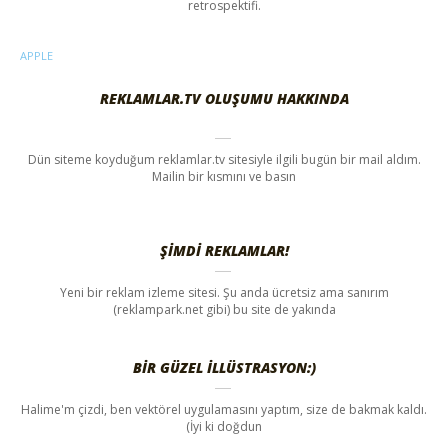
retrospektifi.
APPLE
REKLAMLAR.TV OLUŞUMU HAKKINDA
Dün siteme koyduğum reklamlar.tv sitesiyle ilgili bugün bir mail aldım.
Mailin bir kısmını ve basın
ŞIMDI REKLAMLAR!
Yeni bir reklam izleme sitesi. Şu anda ücretsiz ama sanırım
(reklampark.net gibi) bu site de yakında
BIR GÜZEL ILLÜSTRASYON:)
Halime'm çizdi, ben vektörel uygulamasını yaptım, size de bakmak kaldı.
(İyi ki doğdun