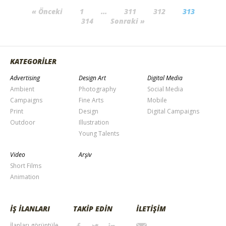
« Önceki
1
…
311
312
313
314
Sonraki »
KATEGORİLER
Advertising
Design Art
Digital Media
Ambient
Photography
Social Media
Campaigns
Fine Arts
Mobile
Print
Design
Digital Campaigns
Outdoor
Illustration
Young Talents
Video
Arşiv
Short Films
Animation
İŞ İLANLARI
TAKİP EDİN
İLETİŞİM
İlanları görüntüle