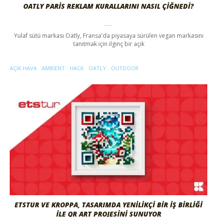
OATLY PARIS REKLAM KURALLARINI NASIL ÇIĞNEDI?
Yulaf sütü markası Oatly, Fransa'da piyasaya sürülen vegan markasını
tanıtmak için ilginç bir açık
AÇIK HAVA
AMBIENT
HACK
OATLY
OUTDOOR
ETSTUR VE KROPPA, TASARIMDA YENILIKÇI BIR İŞ BIRLIĞI
ILE QR ART PROJESINI SUNUYOR