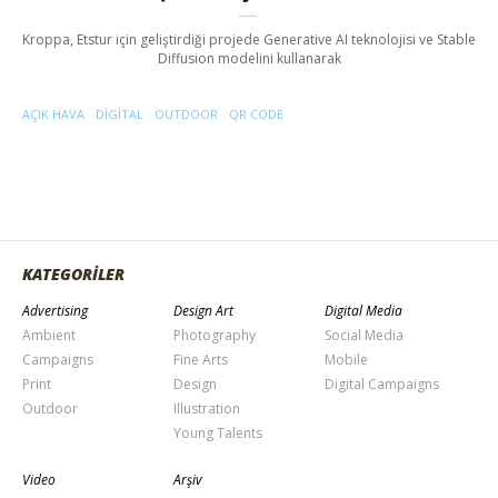
Kroppa, Etstur için geliştirdiği projede Generative AI teknolojisi ve Stable
Diffusion modelini kullanarak
AÇIK HAVA
DIGITAL
OUTDOOR
QR CODE
KATEGORİLER
Advertising
Design Art
Digital Media
Ambient
Photography
Social Media
Campaigns
Fine Arts
Mobile
Print
Design
Digital Campaigns
Outdoor
Illustration
Young Talents
Video
Arşiv