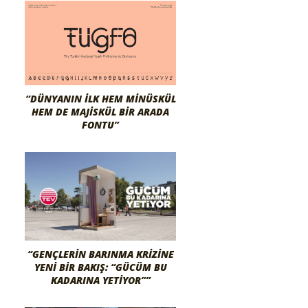
“DÜNYANIN İLK HEM MINÜSKÜL
HEM DE MAJISKÜL BIR ARADA
FONTU”
“GENÇLERIN BARINMA KRIZINE
YENI BIR BAKIŞ: “GÜCÜM BU
KADARINA YETIYOR””