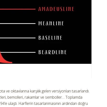
a ve oktavlarına karşılık gelen versiyonları tasarlandı.
ezleri, bemolleri, rakamlar ve semboller… Toplamda
794’e ulaştı. Harflerin tasarlanmasının ardından doğru