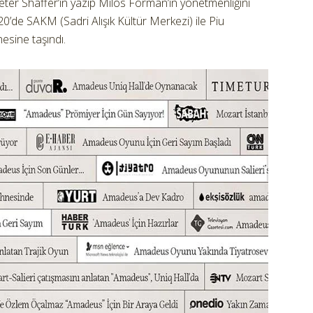
eter Shaffer’ın yazıp Milos Forman’ın yönetmenliğini
0’de SAKM (Sadri Alışık Kültür Merkezi) ile Piu
nesine taşındı.