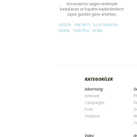
Koronavirüs salgını nedeniyle
hastalanan ve hayatını kaybedenlerin
sayısı günden güne artarken,
DESIGN
FINE ARTS
ILLÜSTRASLON
MURAL
PAINTING
RESIM
KATEGORİLER
Advertising
De
Ambient
P
Campaigns
Fi
Print
D
Outdoor
Il
Y
Video
Ar