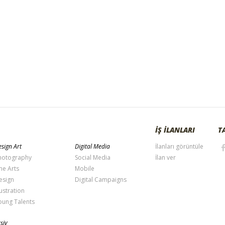
İŞ İLANLARI
T
sign Art
Digital Media
İlanları görüntüle
hotography
Social Media
İlan ver
ne Arts
Mobile
esign
Digital Campaigns
lustration
oung Talents
şiv