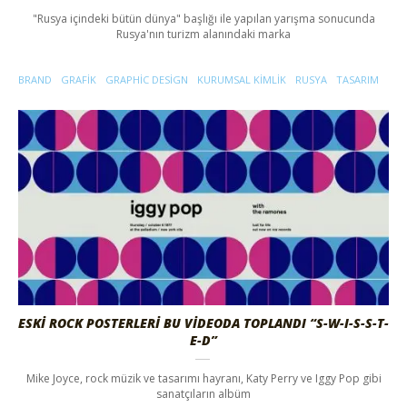
"Rusya içindeki bütün dünya" başlığı ile yapılan yarışma sonucunda
Rusya'nın turizm alanındaki marka
BRAND
GRAFIK
GRAPHIC DESIGN
KURUMSAL KIMLIK
RUSYA
TASARIM
ESKİ ROCK POSTERLERİ BU VİDEODA TOPLANDI “S-W-I-S-S-T-
E-D”
Mike Joyce, rock müzik ve tasarımı hayranı, Katy Perry ve Iggy Pop gibi
sanatçıların albüm