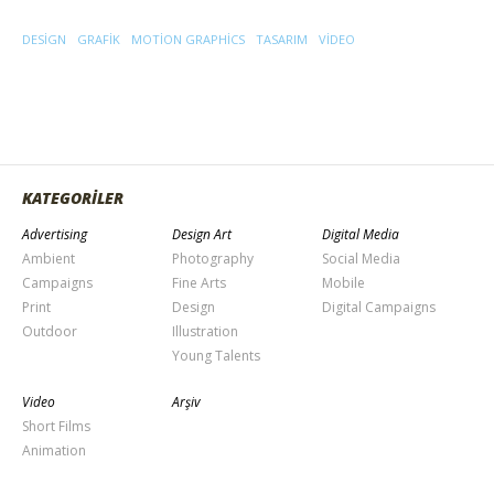
DESIGN
GRAFIK
MOTION GRAPHICS
TASARIM
VIDEO
KATEGORİLER
Advertising
Design Art
Digital Media
Ambient
Photography
Social Media
Campaigns
Fine Arts
Mobile
Print
Design
Digital Campaigns
Outdoor
Illustration
Young Talents
Video
Arşiv
Short Films
Animation