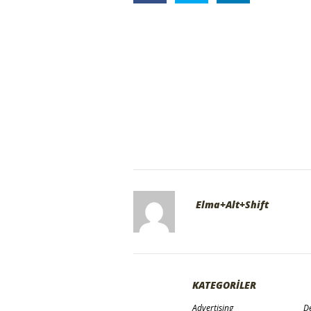
Elma+Alt+Shift
KATEGORİLER
Advertising
De