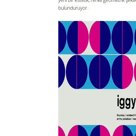
yeni bir estetik, renkli geometrik şeki
bulunduruyor.