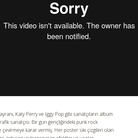
hayranı, Katy Perry ve Iggy Pop gibi sanatçıların albüm
rafik sanatçısı. Bir gün gençliğindeki punk rock
re çevirmeye karar vermiş. Her poster sıkı çizgileri olan