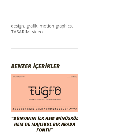
design
,
grafik
,
motion graphics
,
TASARIM
,
video
BENZER İÇERİKLER
“DÜNYANIN İLK HEM MINÜSKÜL
HEM DE MAJISKÜL BIR ARADA
FONTU”