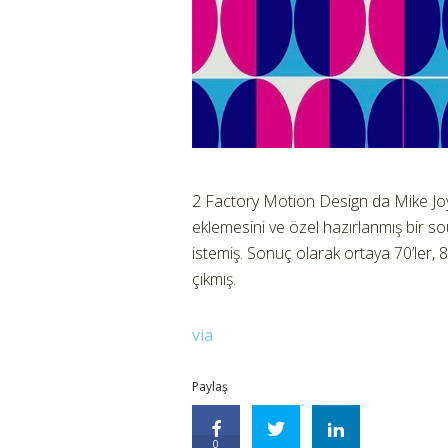
2 Factory Motion Design da Mike Joyc
eklemesini ve özel hazırlanmış bir sou
istemiş. Sonuç olarak ortaya 70’ler,
çıkmış.
via
Paylaş
0