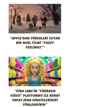
“APPLE’DAN YÜREKLERI ISITAN
BIR NOEL FILMI “FUZZY
FEELINGS””
“PIKA LABS’IN “FIKIRDEN
VIDEO” PLATFORMU ILE KENDI
YAPAY ZEKA HIKAYELERINIZI
YÖNLENDIRIN”