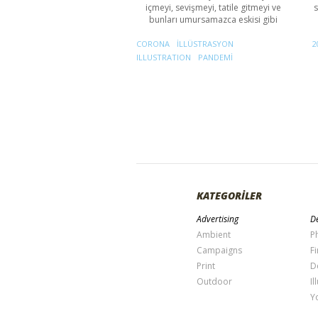
içmeyi, sevişmeyi, tatile gitmeyi ve
s
bunları umursamazca eskisi gibi
CORONA
ILLÜSTRASYON
2
ILLUSTRATION
PANDEMI
KATEGORİLER
Advertising
De
Ambient
P
Campaigns
Fi
Print
D
Outdoor
Il
Y