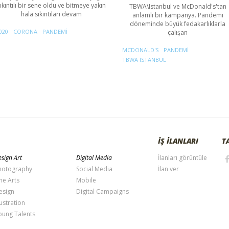
ıkıntılı bir sene oldu ve bitmeye yakın
TBWA\Istanbul ve McDonald's'tan
hala sıkıntıları devam
anlamlı bir kampanya. Pandemi
döneminde büyük fedakarlıklarla
020
CORONA
PANDEMI
çalışan
MCDONALD'S
PANDEMI
TBWA ISTANBUL
İŞ İLANLARI
T
sign Art
Digital Media
İlanları görüntüle
hotography
Social Media
İlan ver
ne Arts
Mobile
esign
Digital Campaigns
lustration
oung Talents