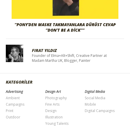
“PONY’DEN MASKE TAKMAYANLARA DÜRÜST CEVAP
“DON’T BE A DICK””
FIRAT YILDIZ
Founder of Elma+Alt+Shift, Creative Partner at
Madam Martha UK, Blogger, Painter
KATEGORİLER
Advertising
Design Art
Digital Media
Ambient
Photography
Social Media
Campaigns
Fine Arts
Mobile
Print
Design
Digital Campaigns
Outdoor
Illustration
Young Talents