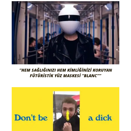
“HEM SAĞLIĞINIZI HEM KIMLIĞINIZI KORUYAN
FÜTÜRISTIK YÜZ MASKESI “BLANC””