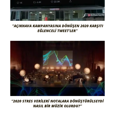
“AÇIKHAVA KAMPANYASINA DÖNÜŞEN 2020 KARŞITI
EĞLENCELI TWEET’LER”
“2020 STRES VERILERI NOTALARA DÖNÜŞTÜRÜLSEYDI
NASIL BIR MÜZIK OLURDU?”