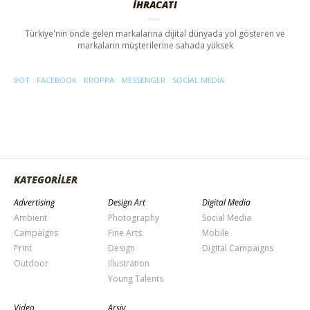
İHRACATI
Türkiye'nin önde gelen markalarına dijital dünyada yol gösteren ve
markaların müşterilerine sahada yüksek
BOT
FACEBOOK
KROPPA
MESSENGER
SOCIAL MEDIA
KATEGORİLER
Advertising
Design Art
Digital Media
Ambient
Photography
Social Media
Campaigns
Fine Arts
Mobile
Print
Design
Digital Campaigns
Outdoor
Illustration
Young Talents
Video
Arşiv