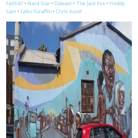
Faith47
•
Nard Star
•
Daleast
•
The Jack Fox
•
Freddy
Sam
•
Falko1Graffiti
•
Chris Auret