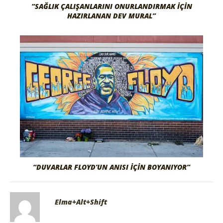
“SAĞLIK ÇALIŞANLARINI ONURLANDIRMAK İÇIN
HAZIRLANAN DEV MURAL”
“DUVARLAR FLOYD’UN ANISI İÇIN BOYANIYOR”
Elma+Alt+Shift