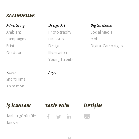
KATEGORİLER
Advertising
Design Art
Digital Media
Ambient
Photography
Social Media
Campaigns
Fine Arts
Mobile
Print
Design
Digital Campaigns
Outdoor
Illustration
Young Talents
Video
Arşiv
Short Films
Animation
İŞ İLANLARI
TAKİP EDİN
İLETİŞİM
İlanları görüntüle
İlan ver