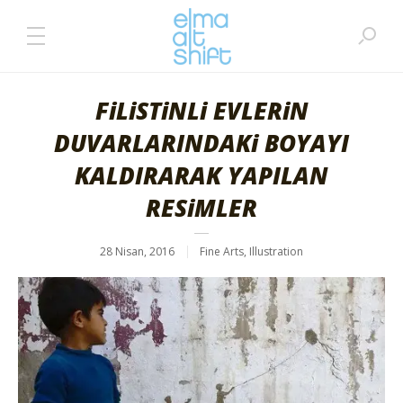
FiLiSTiNLi EVLERiN
DUVARLARINDAKi BOYAYI
KALDIRARAK YAPILAN
RESiMLER
28 Nisan, 2016
Fine Arts
,
Illustration