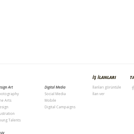
İŞ İLANLARI
T
sign Art
Digital Media
İlanları görüntüle
hotography
Social Media
İlan ver
ne Arts
Mobile
esign
Digital Campaigns
lustration
oung Talents
şiv