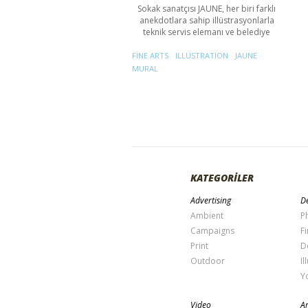
Sokak sanatçısı JAUNE, her biri farklı
anekdotlara sahip illüstrasyonlarla
teknik servis elemanı ve belediye
FINE ARTS
ILLUSTRATION
JAUNE
MURAL
KATEGORİLER
Advertising
De
Ambient
P
Campaigns
Fi
Print
D
Outdoor
Il
Y
Video
Ar