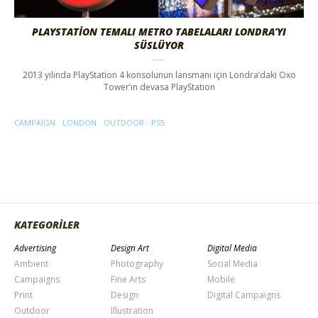
PLAYSTATION TEMALI METRO TABELALARI LONDRA’YI
SÜSLÜYOR
2013 yılında PlayStation 4 konsolunun lansmanı için Londra’daki Oxo
Tower’ın devasa PlayStation
CAMPAIGN
LONDON
OUTDOOR
PS5
KATEGORİLER
Advertising
Design Art
Digital Media
Ambient
Photography
Social Media
Campaigns
Fine Arts
Mobile
Print
Design
Digital Campaigns
Outdoor
Illustration