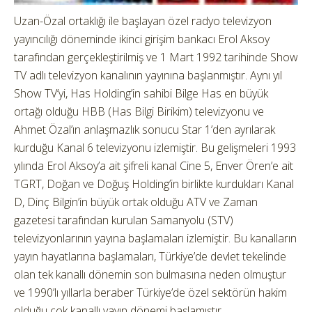
Uzan-Özal ortaklığı ile başlayan özel radyo televizyon
yayıncılığı döneminde ikinci girişim bankacı Erol Aksoy
tarafından gerçekleştirilmiş ve 1 Mart 1992 tarihinde Show
TV adlı televizyon kanalının yayınına başlanmıştır. Aynı yıl
Show TV’yi, Has Holding’in sahibi Bilge Has en büyük
ortağı olduğu HBB (Has Bilgi Birikim) televizyonu ve
Ahmet Özal’ın anlaşmazlık sonucu Star 1’den ayrılarak
kurduğu Kanal 6 televizyonu izlemiştir. Bu gelişmeleri 1993
yılında Erol Aksoy’a ait şifreli kanal Cine 5, Enver Ören’e ait
TGRT, Doğan ve Doğuş Holding’in birlikte kurdukları Kanal
D, Dinç Bilgin’in büyük ortak olduğu ATV ve Zaman
gazetesi tarafından kurulan Samanyolu (STV)
televizyonlarının yayına başlamaları izlemiştir. Bu kanalların
yayın hayatlarına başlamaları, Türkiye’de devlet tekelinde
olan tek kanallı dönemin son bulmasına neden olmuştur
ve 1990’lı yıllarla beraber Türkiye’de özel sektörün hakim
olduğu çok kanallı yayın dönemi başlamıştır.