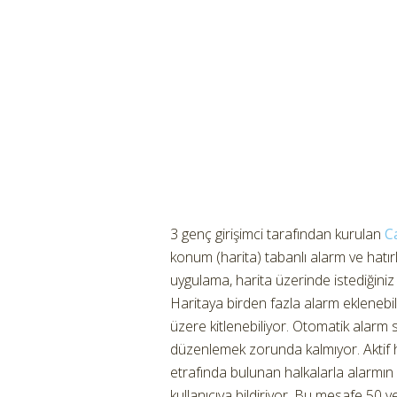
3 genç girişimci tarafından kurulan
C
konum (harita) tabanlı alarm ve hatır
uygulama, harita üzerinde istediğiniz
Haritaya birden fazla alarm eklenebi
üzere kitlenebiliyor. Otomatik alarm 
düzenlemek zorunda kalmıyor. Aktif h
etrafında bulunan halkalarla alarmın 
kullanıcıya bildiriyor. Bu mesafe 50