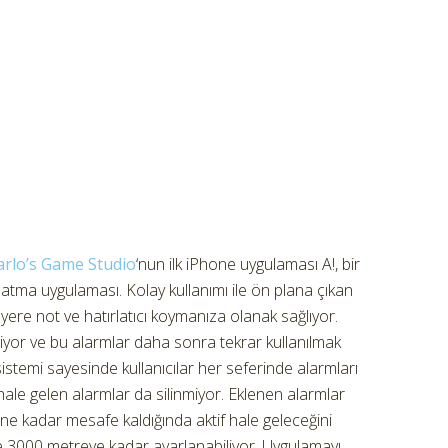
arlo’s Game Studio
‘nun ilk iPhone uygulaması A!, bir
latma uygulaması. Kolay kullanımı ile ön plana çıkan
 yere not ve hatırlatıcı koymanıza olanak sağlıyor.
liyor ve bu alarmlar daha sonra tekrar kullanılmak
sistemi sayesinde kullanıcılar her seferinde alarmları
ale gelen alarmlar da silinmiyor. Eklenen alarmlar
ne kadar mesafe kaldığında aktif hale geleceğini
 ve 3000 metreye kadar ayarlanabiliyor. Uygulamayı