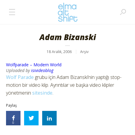
Adam Bizanski
18 Aralık, 2006
Arşiv
Wolfparade – Modern World
Uploaded by
isivideoblog
Wolf Parade
grubu için Adam Bizanski’nin yaptığı stop-
motion bir video klip. Ayrıntılar ve başka video klipler
yönetmenin
sitesinde
.
Paylaş
0