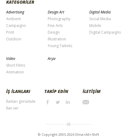
KATEGORİLER
Advertising
Design Art
Digital Media
Ambient
Photography
Social Media
Campaigns
Fine Arts
Mobile
Print
Design
Digital Campaigns
Outdoor
Illustration
Young Talents
Video
Arşiv
Short Films
Animation
İŞ İLANLARI
TAKİP EDİN
İLETİŞİM
İlanları görüntüle
İlan ver
© Copyright 2005-2026 Elma+Alt+Shift