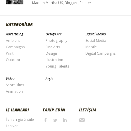
Madam Martha UK, Blogger, Painter
KATEGORİLER
Advertising
Design Art
Digital Media
Ambient
Photography
Social Media
Campaigns
Fine Arts
Mobile
Print
Design
Digital Campaigns
Outdoor
Illustration
Young Talents
Video
Arşiv
Short Films
Animation
İŞ İLANLARI
TAKİP EDİN
İLETİŞİM
İlanları görüntüle
İlan ver