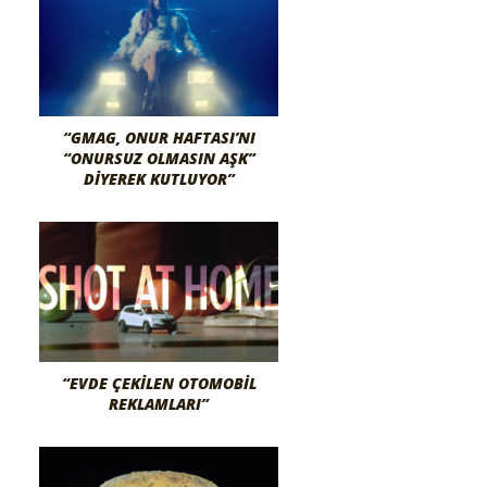
“GMAG, ONUR HAFTASI’NI
“ONURSUZ OLMASIN AŞK”
DIYEREK KUTLUYOR”
“EVDE ÇEKILEN OTOMOBIL
REKLAMLARI”