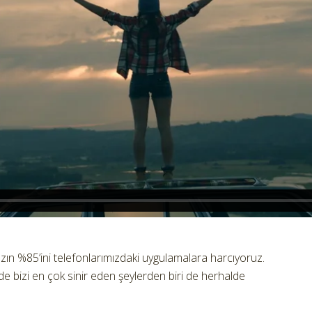
ın %85’ini telefonlarımızdaki uygulamalara harcıyoruz.
 bizi en çok sinir eden şeylerden biri de herhalde