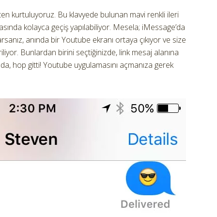
ten kurtuluyoruz. Bu klavyede bulunan mavi renkli ileri
sında kolayca geçiş yapılabiliyor. Mesela; iMessage’da
arsanız, anında bir Youtube ekranı ortaya çıkıyor ve size
riliyor. Bunlardan birini seçtiğinizde, link mesaj alanına
zda, hop gitti! Youtube uygulamasını açmanıza gerek