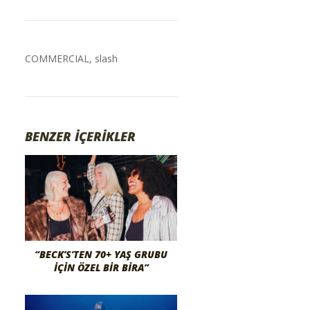
COMMERCIAL
,
slash
BENZER İÇERİKLER
“BECK’S’TEN 70+ YAŞ GRUBU
İÇIN ÖZEL BIR BIRA”