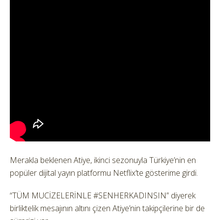
Merakla beklenen Atiye, ikinci sezonuyla Türkiye’nin en
popüler dijital yayın platformu Netflix’te gösterime girdi.
“TÜM MUCİZELERİNLE #SENHERKADINSIN” diyerek
birliktelik mesajının altını çizen Atiye’nin takipçilerine bir de