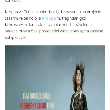
sürprizi var.
Kroppa ve Tribal İstanbul işbirliği ile hayat bulan projenin
tasarım ve teknolojisi
Kroppa
mutfağından çıktı.
Mikrositeyi kullanarak, kullanıcılar kendi hikâyelerinin,
sadece onlara özel posterlerini yaratıp paylaşma şansına
sahip oluyor.