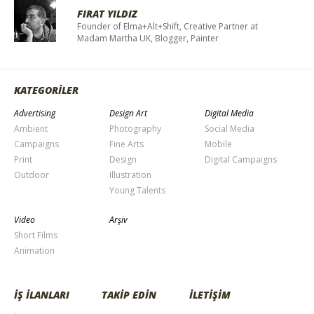
FIRAT YILDIZ
Founder of Elma+Alt+Shift, Creative Partner at
Madam Martha UK, Blogger, Painter
KATEGORİLER
Advertising
Design Art
Digital Media
Ambient
Photography
Social Media
Campaigns
Fine Arts
Mobile
Print
Design
Digital Campaigns
Outdoor
Illustration
Young Talents
Video
Arşiv
Short Films
Animation
İŞ İLANLARI
TAKİP EDİN
İLETİŞİM