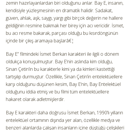
zemin hazırlayanlardan biri olduğunu anlar. Bay E, insanın,
kendisiyle yüzleşmesinin en dramatik halidir. Sadakat,
güven, ahlak, aşk, saygı, yargı gibi birçok değerin ne hallere
geldiğinin resmine bakmak her birey için acı vericidir. İsmet,
bu acı resme bakarak, parçası olduğu bu kısırdöngünün
içinde bir çıkış aramaya başlarâ€¦
Bay E” filmindeki İsmet Berkan karakteri ile ilgili o dönem
oldukça konuşulmuştur. Bay E’nin aslında kim olduğu,
Sinan Çetin’in bu karakterle kimi ya da kimleri kastettiği
tartışılıp durmuştur. Özellikle, Sinan Çetin’in entelektüellere
karşı olduğunu düşünen kesim, Bay E’nin, Bay Entelektüel
olduğunu iddia etmiş ve bu filmi tüm entelektüellere
hakaret olarak adletmişlerdir.
Bay E karakteri daha doğrusu İsmet Berkan, 1990’lı yılların
entelektüel ortamının dışında yer alan, özellikle medya ve
benzeri alanlarda çalışan insanların içine düştüğü çelişkileri