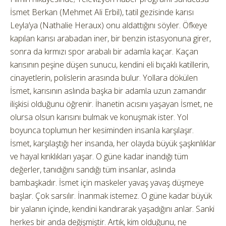
İsmet Berkan (Mehmet Ali Erbil), tatil gezisinde karısı
Leyla’ya (Nathalie Heraux) onu aldattığını söyler. Öfkeye
kapılan karısı arabadan iner, bir benzin istasyonuna girer,
sonra da kırmızı spor arabalı bir adamla kaçar. Kaçan
karısının peşine düşen sunucu, kendini eli bıçaklı katillerin,
cinayetlerin, polislerin arasında bulur. Yollara dökülen
İsmet, karısının aslında başka bir adamla uzun zamandır
ilişkisi olduğunu öğrenir. İhanetin acısını yaşayan İsmet, ne
olursa olsun karısını bulmak ve konuşmak ister. Yol
boyunca toplumun her kesiminden insanla karşılaşır.
İsmet, karşılaştığı her insanda, her olayda büyük şaşkınlıklar
ve hayal kırıklıkları yaşar. O güne kadar inandığı tüm
değerler, tanıdığını sandığı tüm insanlar, aslında
bambaşkadır. İsmet için maskeler yavaş yavaş düşmeye
başlar. Çok sarsılır. İnanmak istemez. O güne kadar büyük
bir yalanın içinde, kendini kandırarak yaşadığını anlar. Sanki
herkes bir anda değişmiştir. Artık, kim olduğunu, ne