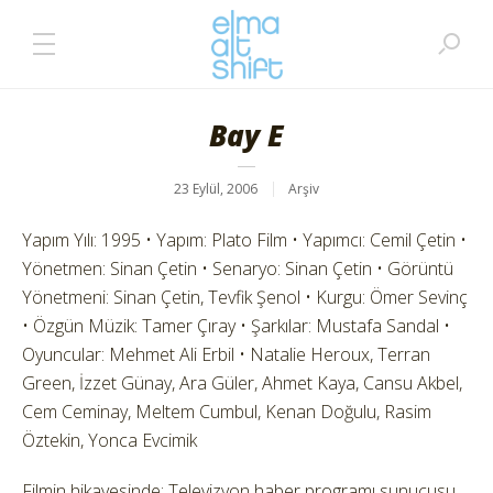
Bay E
23 Eylül, 2006
Arşiv
Yapım Yılı: 1995 • Yapım: Plato Film • Yapımcı: Cemil Çetin •
Yönetmen: Sinan Çetin • Senaryo: Sinan Çetin • Görüntü
Yönetmeni: Sinan Çetin, Tevfik Şenol • Kurgu: Ömer Sevinç
• Özgün Müzik: Tamer Çıray • Şarkılar: Mustafa Sandal •
Oyuncular: Mehmet Ali Erbil • Natalie Heroux, Terran
Green, İzzet Günay, Ara Güler, Ahmet Kaya, Cansu Akbel,
Cem Ceminay, Meltem Cumbul, Kenan Doğulu, Rasim
Öztekin, Yonca Evcimik
Filmin hikayesinde; Televizyon haber programı sunucusu