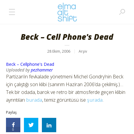
Beck – Cell Phone's Dead
28 Ekim, 2006
Arşiv
Beck – Cellphone's Dead
Uploaded by
pezhammer
Partizan’ın fevkalade yönetmeni Michel Gondry’nin Beck
için çalıştığı son klibi (sanırım Haziran 2006’da çekilmiş.)…
Tek bir odada, barok ve retro bir atmosferde geçen klibin
ayrıntıları
burada
, temiz görüntüsü ise
şurada
.
Paylaş
0