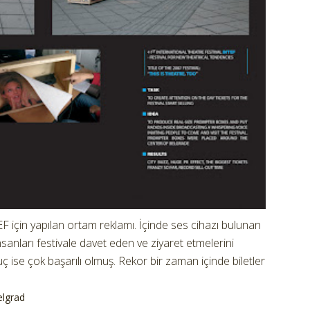
EF için yapılan ortam reklamı. İçinde ses cihazı bulunan
nsanları festivale davet eden ve ziyaret etmelerini
uç ise çok başarılı olmuş. Rekor bir zaman içinde biletler
lgrad