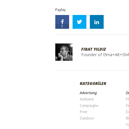
Paylaş
0
FIRAT YILDIZ
Founder of Elma+Alt+Shif
KATEGORİLER
Advertising
De
Ambient
P
Campaigns
Fi
Print
D
Outdoor
Il
Y