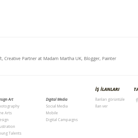
t, Creative Partner at Madam Martha UK, Blogger, Painter
İŞ İLANLARI
T
sign Art
Digital Media
İlanları görüntüle
hotography
Social Media
İlan ver
ne Arts
Mobile
esign
Digital Campaigns
lustration
oung Talents