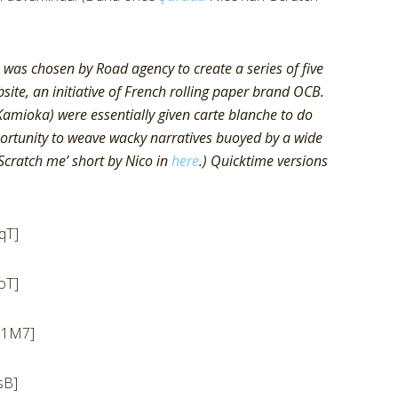
as chosen by Road agency to create a series of five
site, an initiative of French rolling paper brand OCB.
amioka) were essentially given carte blanche to do
pportunity to weave wacky narratives buoyed by a wide
‘Scratch me’ short by Nico in
here
.) Quicktime versions
qT]
oT]
N1M7]
sB]