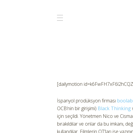
[dailymotion id=k6FwFH7xF6l2hCQ
İspanyol prodüksyon firması
boolab
OCB’nin bir girişimi)
Black Thinking
w
için seçildi. Yönetmen Nico ve Cisma
bırakıldılar ve onlar da bu imkanı, değiş
kullandılar. Filmlerin QT’ları ise ya