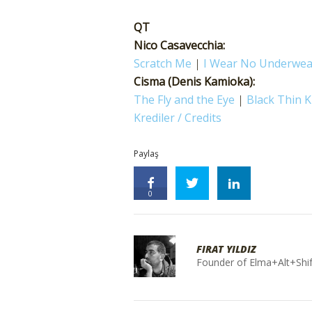
QT
Nico Casavecchia:
Scratch Me
|
I Wear No Underwea
Cisma (Denis Kamioka):
The Fly and the Eye
|
Black Thin K
Krediler / Credits
Paylaş
0
FIRAT YILDIZ
Founder of Elma+Alt+Shif