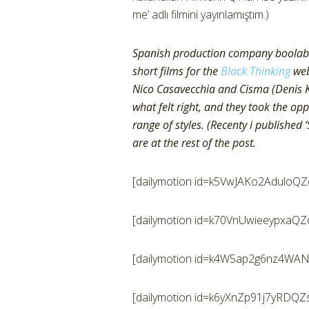
me’ adlı filmini yayınlamıştım.)
Spanish production company boolab w
short films for the
Black Thinking
web
Nico Casavecchia and Cisma (Denis K
what felt right, and they took the o
range of styles. (Recenty i published 
are at the rest of the post.
[dailymotion id=k5VwJAKo2AduloQZ
[dailymotion id=k70VnUwieeypxaQZ
[dailymotion id=k4W5ap2g6nz4WA
[dailymotion id=k6yXnZp91j7yRDQZ