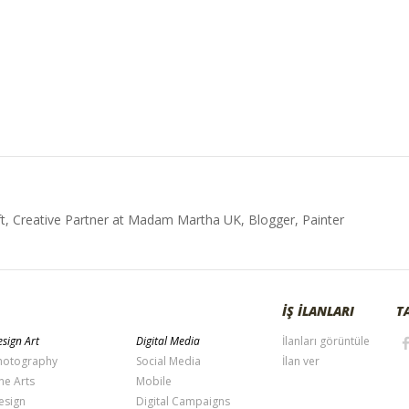
t, Creative Partner at Madam Martha UK, Blogger, Painter
İŞ İLANLARI
T
sign Art
Digital Media
İlanları görüntüle
hotography
Social Media
İlan ver
ne Arts
Mobile
esign
Digital Campaigns