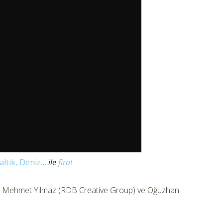
altık, Deniz…
ile
firat
h Mehmet Yılmaz (RDB Creative Group) ve Oğuzhan