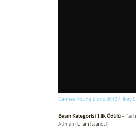
Cannes Young Lions 2012 / İlkay S
Basın Kategorisi 1.lik Ödülü
– Fati
Atlıman (Gram İstanbul)