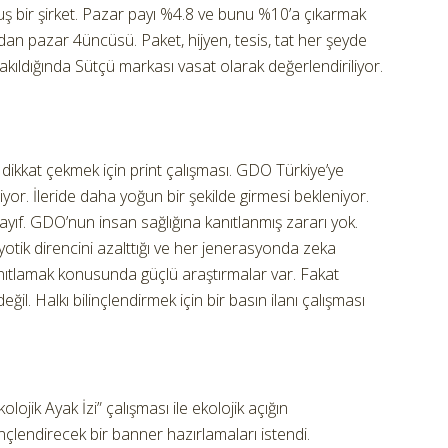
ş bir şirket. Pazar payı %4.8 ve bunu %10’a çıkarmak
ından pazar 4üncüsü. Paket, hijyen, tesis, tat her şeyde
akıldığında Sütçü markası vasat olarak değerlendiriliyor.
 dikkat çekmek için print çalışması. GDO Türkiye’ye
or. İleride daha yoğun bir şekilde girmesi bekleniyor.
zayıf. GDO’nun insan sağlığına kanıtlanmış zararı yok.
biyotik direncini azalttığı ve her jenerasyonda zeka
nıtlamak konusunda güçlü araştırmalar var. Fakat
eğil. Halkı bilinçlendirmek için bir basın ilanı çalışması
ojik Ayak İzi” çalışması ile ekolojik açığın
ilinçlendirecek bir banner hazırlamaları istendi.