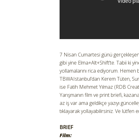
7 Nisan Cumartesi günü gerçekleşe
gibi yine Elma+Alt+Shift’te. Tabii ki 
yollamalarını rica ediyorum. Hemen ba
TBWAIstanbul’dan Kerem Tüten, Sungu
ise Fatih Mehmet Yılmaz (RDB Creat
Yarışmanın film ve print briefi, kazana
az iş var ama geldikçe yazıyı güncell
tıklayarak yollayabilirsiniz. Ve lütfen 
BRIEF
Film: