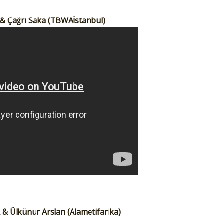
ay & Çağrı Saka (TBWAİstanbul)
 & Ülkünur Arslan (Alametifarika)