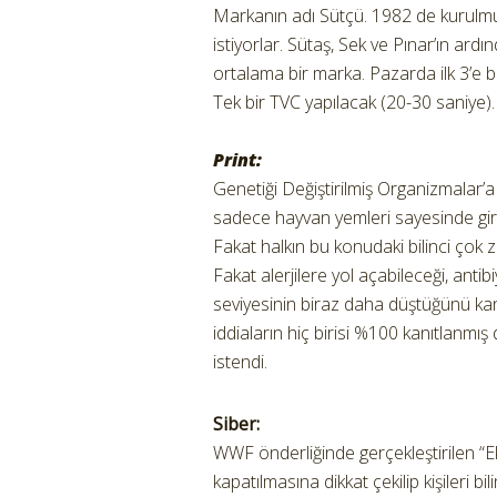
Markanın adı Sütçü. 1982 de kurulmu
istiyorlar. Sütaş, Sek ve Pınar’ın ard
ortalama bir marka. Pazarda ilk 3’e b
Tek bir TVC yapılacak (20-30 saniye).
Print:
Genetiği Değiştirilmiş Organizmalar’a
sadece hayvan yemleri sayesinde giriy
Fakat halkın bu konudaki bilinci çok 
Fakat alerjilere yol açabileceği, anti
seviyesinin biraz daha düştüğünü ka
iddiaların hiç birisi %100 kanıtlanmış d
istendi.
Siber:
WWF önderliğinde gerçekleştirilen “Ekol
kapatılmasına dikkat çekilip kişileri b