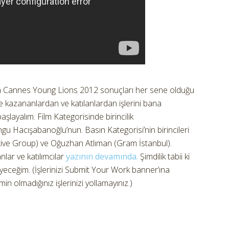
n Cannes Young Lions 2012 sonuçları her sene olduğu
yine kazananlardan ve katılanlardan işlerini bana
şlayalım. Film Kategorisinde birincilik
 Hacışabanoğlu’nun. Basın Kategorisi’nin birincileri
ive Group) ve Oğuzhan Atlıman (Gram İstanbul).
nlar ve katılımcılar
yazının devamında.
Şimdilik tabii ki
eyeceğim. (İşlerinizi Submit Your Work banner’ına
emin olmadığınız işlerinizi yollamayınız.)