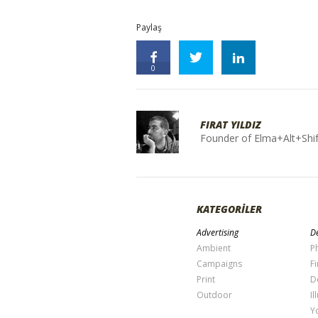
Paylaş
0
FIRAT YILDIZ
Founder of Elma+Alt+Shif
KATEGORİLER
Advertising
De
Ambient
P
Campaigns
Fi
Print
D
Outdoor
Il
Y