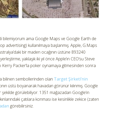
ekli bilemiyorum ama Google Maps ve Google Earth de
ftop advertising) kullanılmaya başlanmış. Apple, G.Maps
vustralya’daki bir maden ocağının üstüne 893240
yerleştirme, yaklaşık iki yıl önce Apple’ın CEO’su Steve
adamı Kerry Packer’la poker oynamaya gitmesinden sonra
zla bilinen sembollerinden olan
Target Şirketi’nin
atının üstü boyanarak havadan görünür kılınmış. Google
r şekilde görülebiliyor. 1351 mağazadan Google’ın
ınlarındaki çatılara konması ise kesinlikle zekice (zaten
radan
görebilirsiniz.