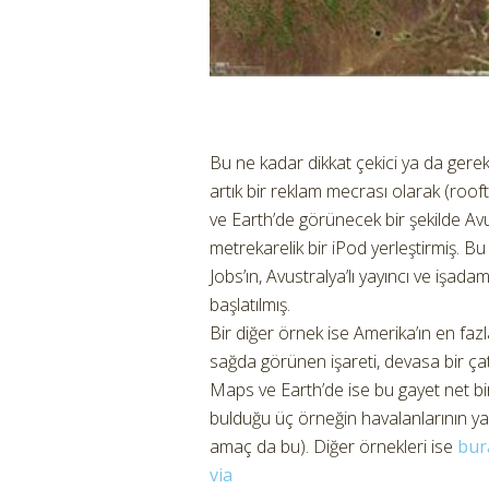
Bu ne kadar dikkat çekici ya da ger
artık bir reklam mecrası olarak (roo
ve Earth’de görünecek bir şekilde A
metrekarelik bir iPod yerleştirmiş. Bu 
Jobs’ın, Avustralya’lı yayıncı ve iş
başlatılmış.
Bir diğer örnek ise Amerika’ın en fa
sağda görünen işareti, devasa bir ç
Maps ve Earth’de ise bu gayet net bi
bulduğu üç örneğin havalanlarının yak
amaç da bu). Diğer örnekleri ise
bu
via