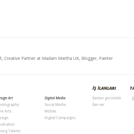
t, Creative Partner at Madam Martha UK, Blogger, Painter
İŞ İLANLARI
T
sign Art
Digital Media
İlanları görüntüle
hotography
Social Media
İlan ver
ne Arts
Mobile
esign
Digital Campaigns
lustration
oung Talents