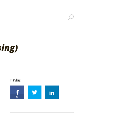
sing)
Paylaş
0